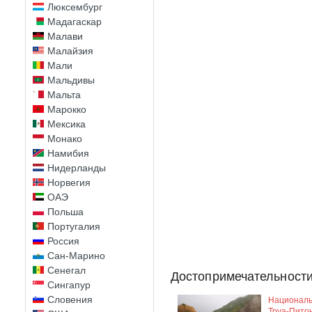
Люксембург
Мадагаскар
Малави
Малайзия
Мали
Мальдивы
Мальта
Марокко
Мексика
Монако
Намибия
Нидерланды
Норвегия
ОАЭ
Польша
Португалия
Россия
Сан-Марино
Сенегал
Достопримечательности
Сингапур
Словения
Националь
Труа-Пито