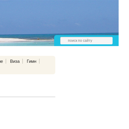
не
Виза
Гимн