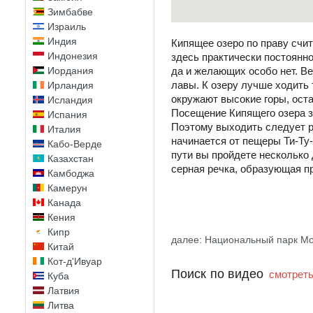
Зимбабве
Израиль
Индия
Кипящее озеро по праву счи
Индонезия
здесь практически постоянно
Иордания
да и желающих особо нет. Ве
лавы. К озеру лучше ходить 
Ирландия
окружают высокие горы, оста
Исландия
Посещение Кипящего озера за
Испания
Поэтому выходить следует р
Италия
начинается от пещеры Ти-Ту
Кабо-Верде
пути вы пройдете несколько 
Казахстан
серная речка, образующая п
Камбоджа
Камерун
Канада
Кения
Кипр
далее: Национальный парк М
Китай
Кот-д'Ивуар
Поиск по видео
смотреть
Куба
Латвия
Литва