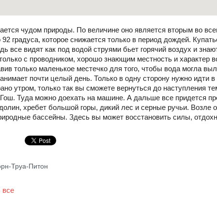
тается чудом природы. По величине оно является вторым во вс
 92 градуса, которое снижается только в период дождей. Купать
дь все видят как под водой струями бьет горячий воздух и знают
только с проводником, хорошо знающим местность и характер в
вив только маленькое местечко для того, чтобы вода могла выл
нимает почти целый день. Только в одну сторону нужно идти в
ано утром, только так вы сможете вернуться до наступления т
-Гош. Туда можно доехать на машине. А дальше все придется п
долин, хребет большой горы, дикий лес и серные ручьи. Возле о
риродные бассейны. Здесь вы может восстановить силы, отдохн
орн-Труа-Питон
 все