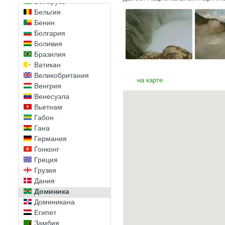
Беларусь
Бельгия
Бенин
Болгария
Боливия
Бразилия
Ватикан
Великобритания
на карте
Венгрия
Венесуэла
Вьетнам
Габон
Гана
Германия
Гонконг
Греция
Грузия
Дания
Доминика
Доминикана
Египет
Замбия