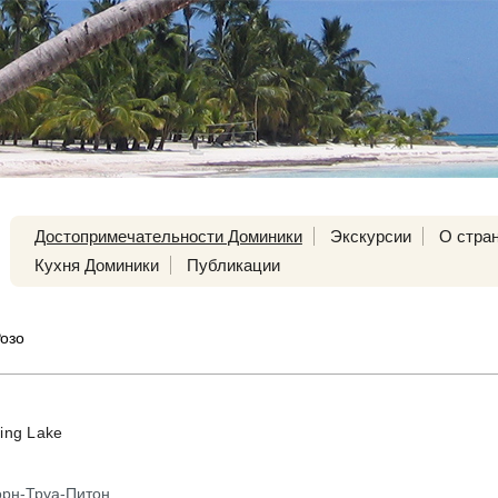
Достопримечательности Доминики
Экскурсии
О стра
Кухня Доминики
Публикации
озо
ling Lake
орн-Труа-Питон