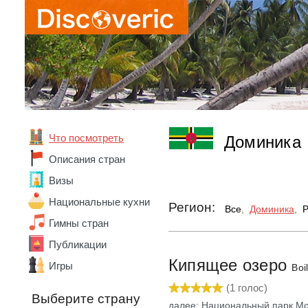
Что посмотреть
Доминика
Описания стран
Абхазия
Визы
Австралия
Национальные кухни
Регион:
Австрия
Все
,
Доминика
,
Р
Гимны стран
Азербайджан
Алжир
Публикации
Ангола
Кипящее озеро
Игры
Андорра
Boi
Аргентина
(
1
голос)
Армения
Выберите страну
далее: Национальный парк М