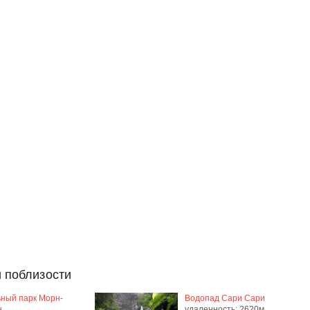
 поблизости
ный парк Морн-
Водопад Сари Сари
н
удаленность: 2620м