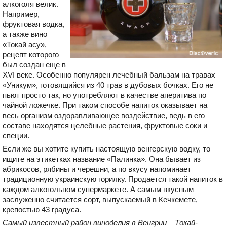
алкоголя велик.
Например,
фруктовая водка,
а также вино
«Токай асу»,
рецепт которого
был создан еще в
XVI веке. Особенно популярен лечебный бальзам на травах
«Уникум», готовящийся из 40 трав в дубовых бочках. Его не
пьют просто так, но употребляют в качестве аперитива по
чайной ложечке. При таком способе напиток оказывает на
весь организм оздоравливающее воздействие, ведь в его
составе находятся целебные растения, фруктовые соки и
специи.
Если же вы хотите купить настоящую венгерскую водку, то
ищите на этикетках название «Палинка». Она бывает из
абрикосов, рябины и черешни, а по вкусу напоминает
традиционную украинскую горилку. Продается такой напиток в
каждом алкогольном супермаркете. А самым вкусным
заслуженно считается сорт, выпускаемый в Кечкемете,
крепостью 43 градуса.
Самый известный район виноделия в Венгрии – Токай-