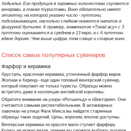
Хедьялья. Его продукция в огромных количествах скупается
венграми, а также туристами. Вино обязательно имеет
этикетку, на которой указано число - путтони,
подсказывающее, насколько сладким окажется напиток в
фигурной бутылке. К примеру, знаменитое «Токай асу» с 3
путтони оценивается в среднем в 13 евро, а с 6 путтони
вдвое дороже. Чем выше цифра, тем слаще и старше вино.
Список самых популярных сувениров
Фарфор и керамика
Хрусталь, красочная керамика, утонченный фарфор марок
Жолнаи и Херенд– еще один топовый венгерский сувенир,
который покупают не только туристы. Образцы можно
встретить даже в коллекции английской королевы.
Обратите внимание на узоры «Ротшильд» и «Виктория». Они
считаются самыми респектабельными. В антикварных
лавочках на улице Фалк Микса вы найдете старинные
образцы таких изделий. Цены, впрочем, вполне доступны.
Венгерская керамика по красоте мало ступает фарфору.
Купить ее можно везде, причем вы сможете выбрать подарок