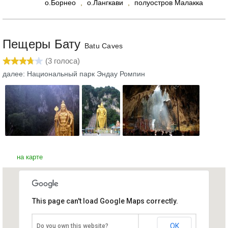
о.Борнео
,
о.Лангкави
,
полуостров Малакка
Пещеры Бату
Batu Caves
(
3
голоса)
далее: Национальный парк Эндау Ромпин
на карте
This page can't load Google Maps correctly.
Пещеры Бату
Малайзия, Куала-Лумпур
OK
Do you own this website?