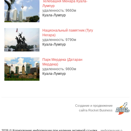
Телебашня Менара Куала-
Лумпур
удаленность: 9660м
Куала-Лумпур
Национальный памятник (Тугу
Негара)
удаленность: 9790м
Куала-Лумпур
Парк Мердека (Датаран
Мердека)
удаленность: 9800м
Куала-Лумпур
Создание и продвижение
сайта Rocket Business
2026 © Копирование информации при наличии активной ссылки.
информация о