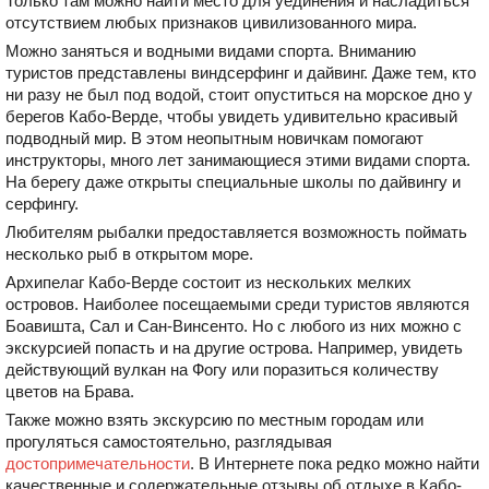
Только там можно найти место для уединения и насладиться
отсутствием любых признаков цивилизованного мира.
Можно заняться и водными видами спорта. Вниманию
туристов представлены виндсерфинг и дайвинг. Даже тем, кто
ни разу не был под водой, стоит опуститься на морское дно у
берегов Кабо-Верде, чтобы увидеть удивительно красивый
подводный мир. В этом неопытным новичкам помогают
инструкторы, много лет занимающиеся этими видами спорта.
На берегу даже открыты специальные школы по дайвингу и
серфингу.
Любителям рыбалки предоставляется возможность поймать
несколько рыб в открытом море.
Архипелаг Кабо-Верде состоит из нескольких мелких
островов. Наиболее посещаемыми среди туристов являются
Боавишта, Сал и Сан-Винсенто. Но с любого из них можно с
экскурсией попасть и на другие острова. Например, увидеть
действующий вулкан на Фогу или поразиться количеству
цветов на Брава.
Также можно взять экскурсию по местным городам или
прогуляться самостоятельно, разглядывая
достопримечательности
. В Интернете пока редко можно найти
качественные и содержательные отзывы об отдыхе в Кабо-