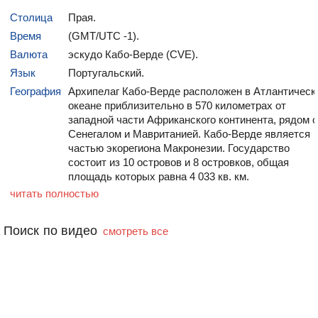
Столица
Прая.
Время
(GMT/UTC -1).
Валюта
эскудо Кабо-Верде (CVE).
Коралловые рифы
Старый город
Сидади-Велья
Язык
Португальский.
География
Архипелаг Кабо-Верде расположен в Атлантическ
океане приблизительно в 570 километрах от
западной части Африканского континента, рядом с
Сенегалом и Мавританией. Кабо-Верде является
частью экорегиона Макронезии. Государство
состоит из 10 островов и 8 островков, общая
площадь которых равна 4 033 кв. км.
читать полностью
Поиск по видео
смотреть все