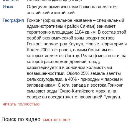
Язык
Океанографический
Официальными языками Гонконга являются
Ботанический и
парк
Зоологический сад
английский и китайский.
География
Гонконг (официальное название – специальный
административный район Сянган) занимает
территорию площадью 1104 кв.км. В состав этой
особой экономической зоны входят остров
Гонконг, полуостров Коулун, Новые территории и
более 200-т островов, самым большим из
которых является Лантау. Рельеф местности, на
которой расположен древний город,
характеризуется в основном холмистыми
возвышенностями. Около 25% земель заняты
сельхозугодьями, а 40% - природным паркам и
заповедникам. С юга, запада и востока Гонконг
омывают воды Южно-Китайского моря, а на
севере он соседствует с провинцией Гуандун.
читать полностью
Поиск по видео
смотреть все