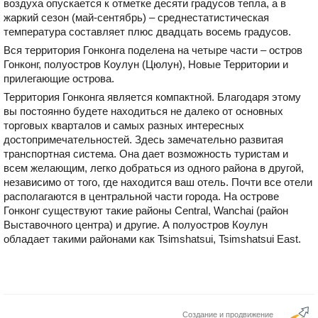
воздуха опускается к отметке десяти градусов тепла, а в
жаркий сезон (май-сентябрь) – среднестатистическая
температура составляет плюс двадцать восемь градусов.
Вся территория Гонконга поделена на четыре части – остров
Гонконг, полуостров Коулун (Цюлун), Новые Территории и
прилегающие острова.
Территория Гонконга является компактной. Благодаря этому
вы постоянно будете находиться не далеко от основных
торговых кварталов и самых разных интересных
достопримечательностей. Здесь замечательно развитая
транспортная система. Она дает возможность туристам и
всем желающим, легко добраться из одного района в другой,
независимо от того, где находится ваш отель. Почти все отели
располагаются в центральной части города. На острове
Гонконг существуют такие районы Central, Wanchai (район
Выставочного центра) и другие. А полуостров Коулун
обладает такими районами как Tsimshatsui, Tsimshatsui East.
Создание и продвижение