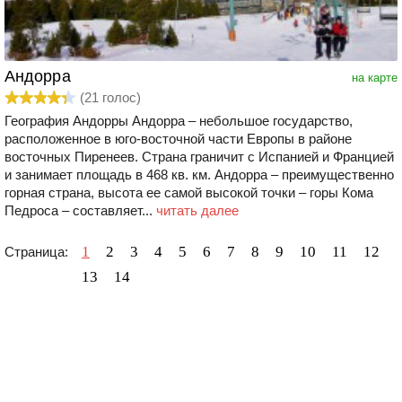
Андорра
на карте
(
21
голос)
География Андорры Андорра – небольшое государство,
расположенное в юго-восточной части Европы в районе
восточных Пиренеев. Страна граничит с Испанией и Францией
и занимает площадь в 468 кв. км. Андорра – преимущественно
горная страна, высота ее самой высокой точки – горы Кома
Педроса – составляет...
читать далее
1
2
3
4
5
6
7
8
9
10
11
12
Страница:
13
14