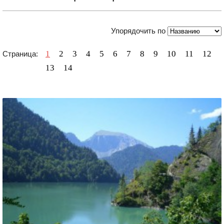
Упорядочить по
1
2
3
4
5
6
7
8
9
10
11
12
Страница:
13
14