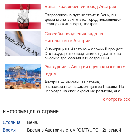
Вена - красивейший город Австрии
Отправляясь в путешествие в Вену, вы
должны знать, что это: город покоряющей
сердце архитектуры, театров...
Дворец Мирабель
Аббатство в Мельке
Способы получения вида на
жительство в Австрии
Иммиграция в Австрию – сложный процесс.
Это государство предъявляет достаточно
высокие требования к иностранным...
Экскурсии в Австрии с русскоязычным
гидом
Австрия — небольшая страна,
Крепость
Переулок Гетрайде и
расположенная в самом центре Европы. Но
Хоэнзальцбург
музей Моцарта
несмотря на свои скромные размеры, она...
смотреть все
Информация о стране
Столица
Вена.
Время
Время в Австрии летом (GMT/UTC +2), зимой