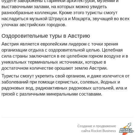
будете заворожены старинной архитектурой, музеями и
выставочными залами, на которых можно увидеть
разнообразные коллекции. Кроме этого туристы смогут
насладиться музыкой Штрауса и Моцарта, звучащей во всех
улочках австрийских городков.
Оздоровительные туры в Австрию
Австрия является европейским лидером с точки зрения
организации отдыха с оздоровительной целью. Целебная
сила страны заключается в ее целебном горном воздухе и в
уникальных терминальных источниках, которые в
достаточном количестве орошают землю Австрии.
Туристы смогут укрепить свой организм, и даже излечится от
заболеваний при помощи сернистых, солевых, йодных и
радоновых вод, радиоактивных радоновых штольней, ила и
грязей с различными минеральными составами.
Создание и продвижение
сайта Rocket Business