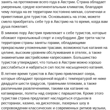
занять на протяжении всего года в Австрии. Страна обладает
умеренным, средне континентальным климатом, благодаря
чему погода на ее территории постоянно мягкая, солнечная и
приветливая для туристов. Основываясь на этом, можете
смело приобретать себе тур в Австрию на то время, когда вам
душа пожелает.
В зимнюю пору Австрия привлекает к себе туристов, которые
обожают горнолыжный спорт и сноубординг. Две трети части
территории страны заняты горами, обладающими
прекрасными уложенными трасами, возможностью катания на
целине, высоким уровнем обслуживания в отелях, а также
знаменитыми австрийскими «апресками». Большинство
туристов утверждают, что только в Австрии можно хорошо
расслабиться и набраться сил после насыщенного катания.
В летнее время туристов в Австрию привлекают озера,
которые обладают прозрачной водой с температурой не ниже
двадцати шести градусов, травяными пляжами, а также
различными развлечениями, такими как катание на
катамаранах, полеты над озером с парашютом. Кроме этого
туристам страна предлагает насладиться отдыхом в
ресторанах, казино, на дискотеках, лазерных шоу в
сопровождении классических и современных ритмов музыки,