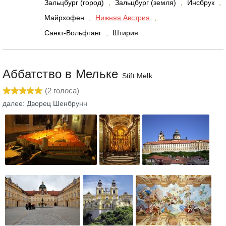
Зальцбург (город)
,
Зальцбург (земля)
,
Инсбрук
,
Майрхофен
,
Нижняя Австрия
,
Санкт-Вольфганг
,
Штирия
Аббатство в Мельке
Stift Melk
(
2
голоса)
далее: Дворец Шенбрунн