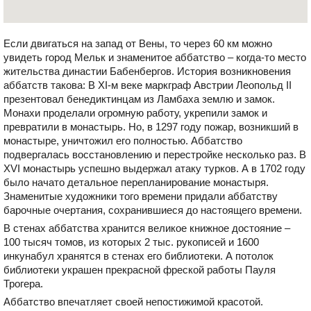
Если двигаться на запад от Вены, то через 60 км можно
увидеть город Мельк и знаменитое аббатство – когда-то место
жительства династии Бабенбергов. История возникновения
аббатств такова: В XI-м веке маркграф Австрии Леопольд II
презентовал бенедиктинцам из Ламбаха землю и замок.
Монахи проделали огромную работу, укрепили замок и
превратили в монастырь. Но, в 1297 году пожар, возникший в
монастыре, уничтожил его полностью. Аббатство
подвергалась восстановлению и перестройке несколько раз. В
XVI монастырь успешно выдержал атаку турков. А в 1702 году
было начато детальное перепланирование монастыря.
Знаменитые художники того времени придали аббатству
барочные очертания, сохранившиеся до настоящего времени.
В стенах аббатства хранится великое книжное достояние –
100 тысяч томов, из которых 2 тыс. рукописей и 1600
инкунабул хранятся в стенах его библиотеки. А потолок
библиотеки украшен прекрасной фреской работы Пауля
Трогера.
Аббатство впечатляет своей непостижимой красотой.