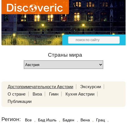
Страны мира
Достопримечательности Австрии
Экскурсии
О стране
Виза
Гимн
Кухня Австрии
Публикации
Регион:
Все
,
Бад Ишль
,
Баден
,
Вена
,
Грац
,