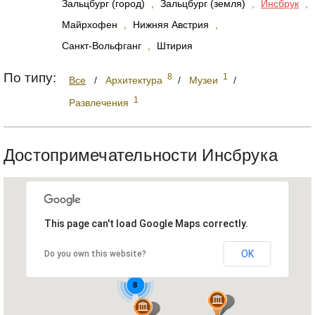
Зальцбург (город)
,
Зальцбург (земля)
,
Инсбрук
,
Майрхофен
,
Нижняя Австрия
,
Санкт-Вольфганг
,
Штирия
По типу:
8
1
Все
/
Архитектура
/
Музеи
/
1
Развлечения
Достопримечательности Инсбрука
This page can't load Google Maps correctly.
OK
Do you own this website?
8