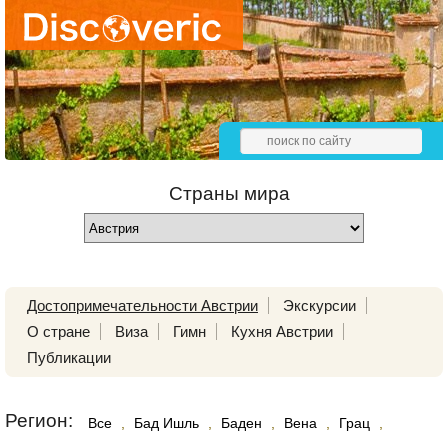
Страны мира
Достопримечательности Австрии
Экскурсии
О стране
Виза
Гимн
Кухня Австрии
Публикации
Регион:
Все
,
Бад Ишль
,
Баден
,
Вена
,
Грац
,