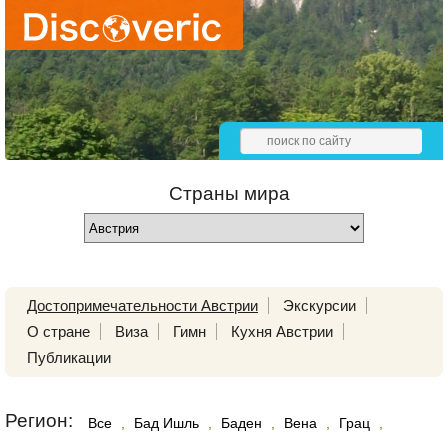
Страны мира
Достопримечательности Австрии
Экскурсии
О стране
Виза
Гимн
Кухня Австрии
Публикации
Регион:
Все
,
Бад Ишль
,
Баден
,
Вена
,
Грац
,