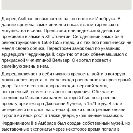
Дворец Амбрас возвышается на юго-востоке Инсбрука. В
давние времена замок являлся показателем тирольского
могущества и силы. Представители андексской династии
проживали в замке в XII столетии. Сегодняшний замок был
реконструирован в 1563-1595 годах, и с тех пор практически не
менял своего облика. Перестроен замок был по указанию
эрцгерцога Фердинанда II, скрытно от всех обвенчавшимся с
прекрасной Филиппиной Вельзер. Он хотел провести
семейную жизнь в нем.
Дворец включает в себя нижнюю крепость, войти в которую
можно через ворота, а после входа располагается просторный
двор. Также в состав дворца входит верхний замок,
построенный на месте старого сооружения. Обе части
соединены Испанским залом, который был построен по
проекту архитектора Джованни Лучезе, в 1571 году. В зале
интересный потолок, на стенах фрески с портретами князей
Тироля во весь рост, а также двери, украшенные мозаикой.
Фердинандом II в Амбрасе был создан собственный музей, но
выставочные экспонаты через некоторое время попали в