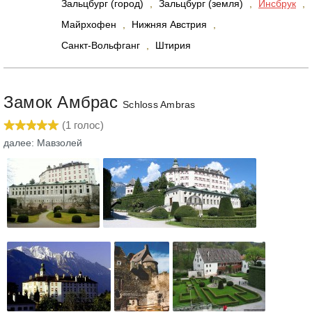
Зальцбург (город)
,
Зальцбург (земля)
,
Инсбрук
,
Майрхофен
,
Нижняя Австрия
,
Санкт-Вольфганг
,
Штирия
Замок Амбрас
Schloss Ambras
(
1
голос)
далее: Мавзолей