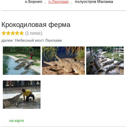
о.Борнео
,
о.Лангкави
,
полуостров Малакка
Крокодиловая ферма
(
1
голос)
далее: Небесный мост Лангкави
на карте