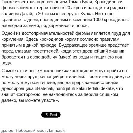
Также известная под названием Таман Буая, Крокодиловая
ферма занимает территорию в 20 акров и находится рядом с
заливом Датай, в 20-ти км к северу от Куаха. Ничто не
сравнится с днем, проведенным в компании 1000 крокодилов:
наблюдая за ними, подкармливая и боясь.
Одной из достопримечательностей фермы является пруд для
кормления. Здесь крокодилов кормят согласно правилам,
принятым в дикой природе. Будоражащее зрелище предстает
перед глазами посетителей, когда этот древнейший хищник
бросается на свою добычу (мясо) из воды и тащит его под
воду.
Самые отчаянные «поклонники» крокодилов могут пройти по
мосту через пруд, кишащий рептилиями. Посетители движутся
по мосту в жуткой тишине, иногда прерываемой словами
дрессировщика «Hati-hati, nanti jatuh kalau terlalu dekat», что
значит «осторожно, не наклоняйтесь за перила слишком
далеко, вы можете упасть».
далее: Небесный мост Лангкави