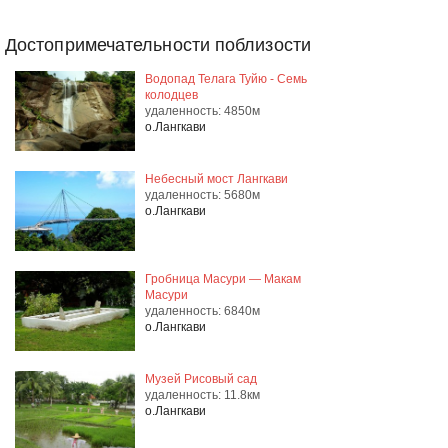
Достопримечательности поблизости
Водопад Телага Туйю - Семь
колодцев
удаленность: 4850м
о.Лангкави
Небесный мост Лангкави
удаленность: 5680м
о.Лангкави
Гробница Масури — Макам
Масури
удаленность: 6840м
о.Лангкави
Музей Рисовый сад
удаленность: 11.8км
о.Лангкави