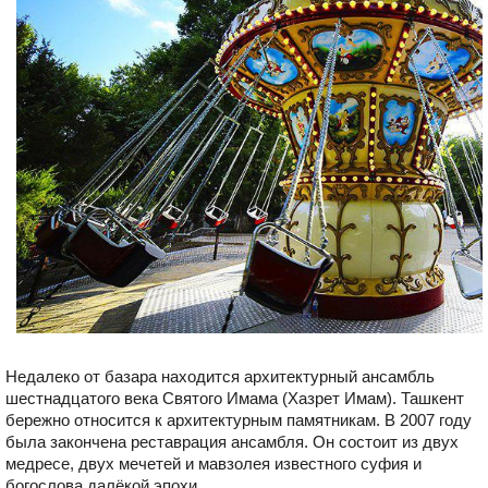
Недалеко от базара находится архитектурный ансамбль
шестнадцатого века Святого Имама (Хазрет Имам). Ташкент
бережно относится к архитектурным памятникам. В 2007 году
была закончена реставрация ансамбля. Он состоит из двух
медресе, двух мечетей и мавзолея известного суфия и
богослова далёкой эпохи.