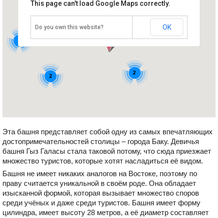
This page can't load Google Maps correctly.
Девичья башня Гыз Галасы
2
Азербайджан, Баку
OK
Do you own this website?
2
2
2
Эта башня представляет собой одну из самых впечатляющих
достопримечательностей столицы – города Баку. Девичья
башня Гыз Галасы стала таковой потому, что сюда приезжает
множество туристов, которые хотят насладиться её видом.
Башня не имеет никаких аналогов на Востоке, поэтому по
праву считается уникальной в своём роде. Она обладает
изысканной формой, которая вызывает множество споров
среди учёных и даже среди туристов. Башня имеет форму
цилиндра, имеет высоту 28 метров, а её диаметр составляет