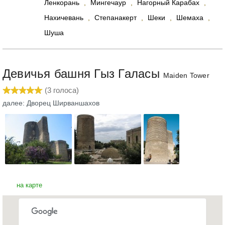
Ленкорань
,
Мингечаур
,
Нагорный Карабах
,
Нахичевань
,
Степанакерт
,
Шеки
,
Шемаха
,
Шуша
Девичья башня Гыз Галасы
Maiden Tower
(
3
голоса)
далее: Дворец Ширваншахов
на карте