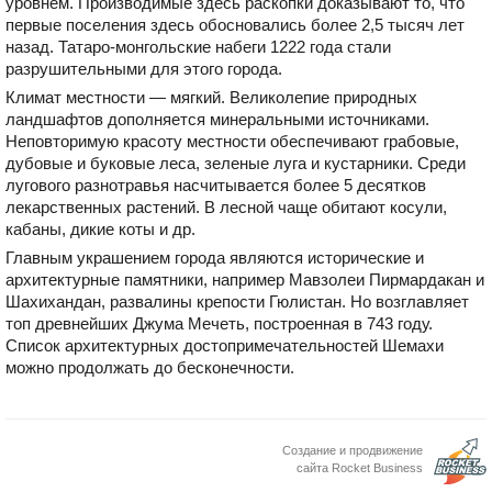
уровнем. Производимые здесь раскопки доказывают то, что
первые поселения здесь обосновались более 2,5 тысяч лет
назад. Татаро-монгольские набеги 1222 года стали
разрушительными для этого города.
Климат местности — мягкий. Великолепие природных
ландшафтов дополняется минеральными источниками.
Неповторимую красоту местности обеспечивают грабовые,
дубовые и буковые леса, зеленые луга и кустарники. Среди
лугового разнотравья насчитывается более 5 десятков
лекарственных растений. В лесной чаще обитают косули,
кабаны, дикие коты и др.
Главным украшением города являются исторические и
архитектурные памятники, например Мавзолеи Пирмардакан и
Шахихандан, развалины крепости Гюлистан. Но возглавляет
топ древнейших Джума Мечеть, построенная в 743 году.
Список архитектурных достопримечательностей Шемахи
можно продолжать до бесконечности.
Создание и продвижение
сайта Rocket Business