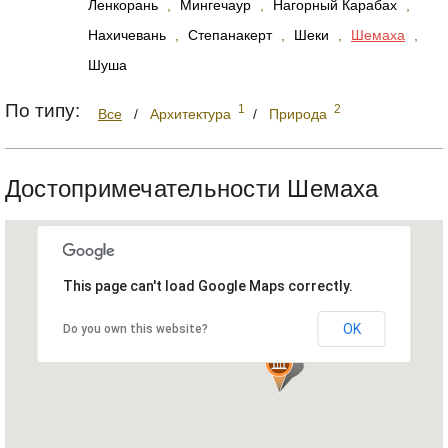
Ленкорань
,
Мингечаур
,
Нагорный Карабах
,
Нахичевань
,
Степанакерт
,
Шеки
,
Шемаха
,
Шуша
По типу:
1
2
Все
/
Архитектура
/
Природа
Достопримечательности Шемаха
This page can't load Google Maps correctly.
OK
Do you own this website?