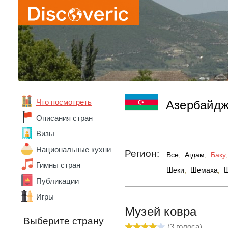
Что посмотреть
Азербайд
Описания стран
Визы
Национальные кухни
Регион:
Все
,
Агдам
,
Баку
,
Гимны стран
Шеки
,
Шемаха
,
Публикации
Игры
Абхазия
Музей ковра
Австралия
Выберите страну
Австрия
(
3
голоса)