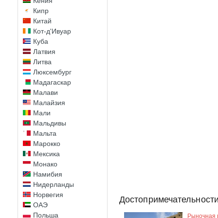
Кения
Кипр
Китай
Кот-д'Ивуар
Куба
Латвия
Литва
Люксембург
Мадагаскар
Малави
Малайзия
Мали
Мальдивы
Мальта
Марокко
Мексика
Монако
Намибия
Нидерланды
Норвегия
Достопримечательности
ОАЭ
Польша
Рыночная 