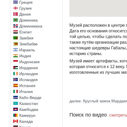
Греция
Грузия
Дания
Доминика
Музей расположен в центре г
Доминикана
Дата его основания относитс
Египет
той целью, чтобы сделать п
Замбия
также путём организации ра
Зимбабве
настоящие шедевры Габалы, К
Израиль
историю страны.
Индия
Музей имеет артефакты, кот
Индонезия
которая относится к 12 веку
Иордания
изготовленные из лучших ма
Ирландия
Исландия
Испания
Италия
Кабо-Верде
далее: Круглый замок Мардак
Казахстан
Камбоджа
Поиск по видео
смотреть
Камерун
Канада