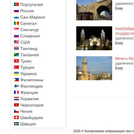
удаленнос
Португалия
Баку
Россия
Сан-Марино
Сенегал
Азербайдж
Сингапур
государст
Словения
удаленнос
США
Баку
Таиланд
Танзания
Мечеть Му
Тунис
удаленнос
Турция
Баку
Украина
Филиппины
Финляндия
Франция
Хорватия
Черногория
Чехия
Швейцария
Швеция
Шри-Ланка
2026 © Копирование информации при 