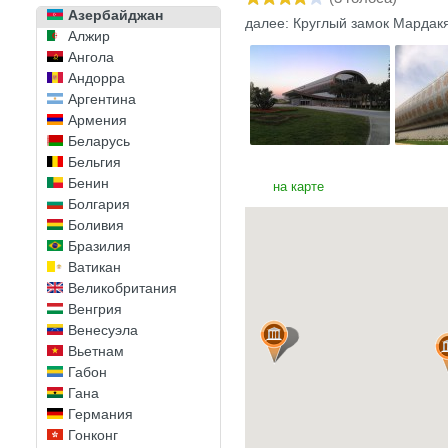
Азербайджан
далее: Круглый замок Мардак
Алжир
Ангола
Андорра
Аргентина
Армения
Беларусь
Бельгия
Бенин
на карте
Болгария
Боливия
Бразилия
Ватикан
Великобритания
Венгрия
Венесуэла
Вьетнам
Габон
Гана
Германия
Гонконг