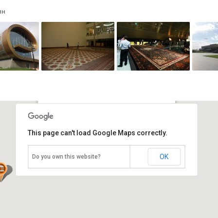
ян
Музей ковра
This page can't load Google Maps correctly.
Азербайджан, Баку
OK
Do you own this website?