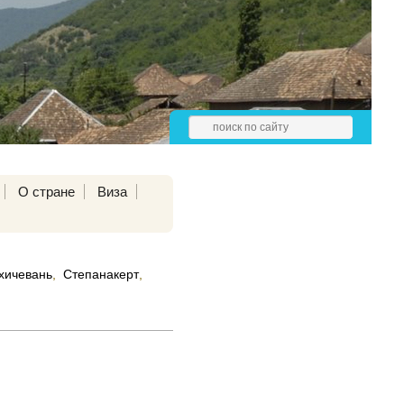
О стране
Виза
хичевань
,
Степанакерт
,