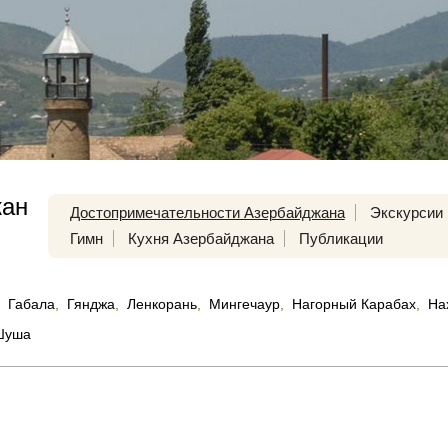
жан
Достопримечательности Азербайджана
Экскурсии
Гимн
Кухня Азербайджана
Публикации
Габала
,
Гянджа
,
Ленкорань
,
Мингечаур
,
Нагорный Карабах
,
На
Шуша