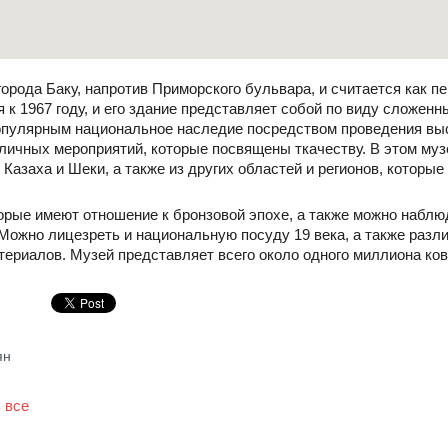
орода Баку, напротив Приморского бульвара, и считается как пе
я к 1967 году, и его здание представляет собой по виду сложенн
опулярным национальное наследие посредством проведения выс
зличных мероприятий, которые посвящены ткачеству. В этом му
азаха и Шеки, а также из других областей и регионов, которы
орые имеют отношение к бронзовой эпохе, а также можно наблю
. Можно лицезреть и национальную посуду 19 века, а также раз
териалов. Музей представляет всего около одного миллиона ко
ян
 все