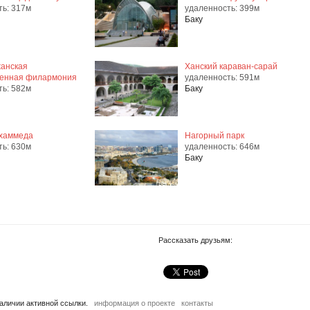
ть: 317м
удаленность: 399м
Баку
анская
Ханский караван-сарай
венная филармония
удаленность: 591м
ть: 582м
Баку
хаммеда
Нагорный парк
ть: 630м
удаленность: 646м
Баку
Рассказать друзьям:
наличии активной ссылки.
информация о проекте
контакты