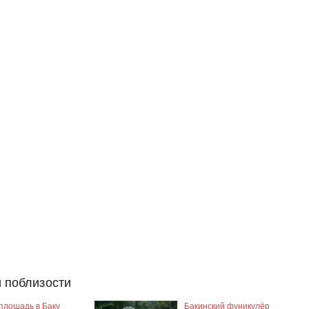
 поблизости
площадь в Баку
Бакинский фуникулёр