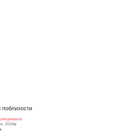
 поблизости
Алинджакала
ть: 2010м
ь