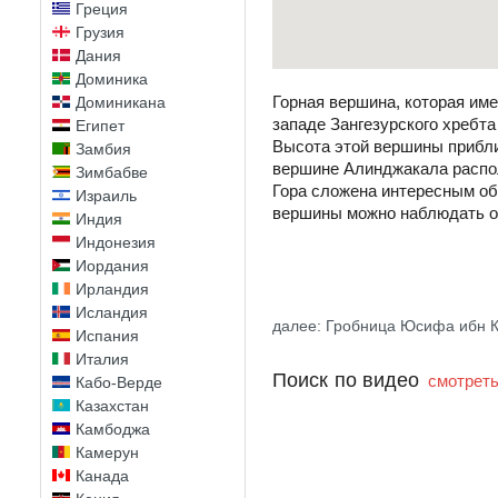
Греция
Грузия
Дания
Доминика
Горная вершина, которая име
Доминикана
западе Зангезурского хребта
Египет
Высота этой вершины приблиз
Замбия
вершине Алинджакала распол
Зимбабве
Гора сложена интересным обр
Израиль
вершины можно наблюдать о
Индия
Индонезия
Иордания
Ирландия
Исландия
далее: Гробница Юсифа ибн 
Испания
Италия
Поиск по видео
смотреть
Кабо-Верде
Казахстан
Камбоджа
Камерун
Канада