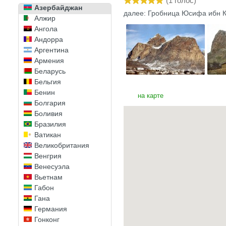
(
1
голос)
Азербайджан
далее: Гробница Юсифа ибн 
Алжир
Ангола
Андорра
Аргентина
Армения
Беларусь
Бельгия
Бенин
на карте
Болгария
Боливия
Бразилия
Ватикан
Великобритания
Венгрия
Венесуэла
Вьетнам
Габон
Гана
Германия
Гонконг