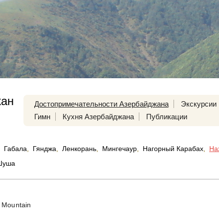
жан
Достопримечательности Азербайджана
Экскурсии
Гимн
Кухня Азербайджана
Публикации
Габала
,
Гянджа
,
Ленкорань
,
Мингечаур
,
Нагорный Карабах
,
На
Шуша
a Mountain