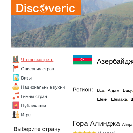
Что посмотреть
Азербайд
Описания стран
Визы
Национальные кухни
Регион:
Все
,
Агдам
,
Баку
,
Гимны стран
Шеки
,
Шемаха
,
Публикации
Игры
Абхазия
Гора Алинджа
Alinj
Австралия
Выберите страну
Австрия