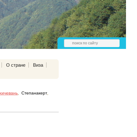
О стране
Виза
хичевань
,
Степанакерт
,