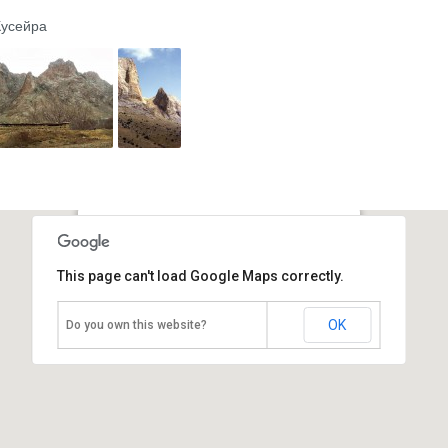
Кусейра
Гора Алинджа
This page can't load Google Maps correctly.
Азербайджан, Нахичевань
OK
Do you own this website?