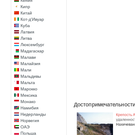
Кения
Кипр
Китай
Кот-д'Ивуар
Куба
Латвия
Литва
Люксембург
Мадагаскар
Малави
Малайзия
Мали
Мальдивы
Мальта
Марокко
Мексика
Монако
Достопримечательности
Намибия
Нидерланды
Крепость 
удаленнос
Норвегия
Нахичеван
ОАЭ
Польша