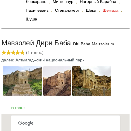
Ленкорань
,
Мингечаур
,
Нагорный Карабах
,
Нахичевань
,
Степанакерт
,
Шеки
,
Шемаха
,
Шуша
Мавзолей Дири Баба
Diri Baba Mausoleum
(
1
голос)
далее: Алтыагаджский национальный парк
на карте