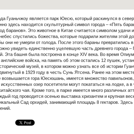
а Гуаньчжоу является парк Юесю, который раскинулся в северн
енно здесь находится скульптурный символ города – «Пять бара
род баранов». Это животное в Китае считается символом удачи 
с небес спустились божества, которые подарили жителям этой д
обы они не умерли от голода. После этого бараны превратились 
можно увидеть единственно уцелевшую часть древнего города – 
й. Эта башня была построена в конце XIV века. Во время Опиум
английские войска, на память об этом остались 12 пушек, уста
торический музей, в котором можно узнать все об истории Гуа
двигнутый в 1929 году в честь Сунь Ятсена. Ранее на этом мест
рке возвышается гора Юесюшань, имеется множество павильонов,
 искусственных озер посетители могут покататься на лодке, а в
итайского чая. Кроме того, в парке имеется много различных ат
ждый год проводится осенью выставка хризантем и крупная вес
икальный Сад орхидей, занимающий площадь 8 гектаров. Здесь
ений.