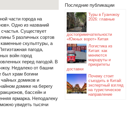
Последние публикации
Туры в Гуанчжоу
ой части города на
2026: главные
нов». Одно из названий
и счастья. Существует
достопримечательности
олины 5 различных сортов
«Южных ворот» Китая
в каменные скульптуры, а
Логистика из
Пятиэтажная пагода,
Китая: как
ных войн город
меняются
маршруты и
новленных перед пагодой. В
приоритеты
нчжоу. Недалеко от башни
доставки
е был храм богини
Почему стоит
 чайных домиков и
съездить в Китай:
экспертный взгляд
 чайном домике на берегу
на туристическое
тракционов, бассейн и
направление
енняя ярмарка. Неподалеку
 можно увидеть тысячи