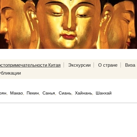
остопримечательности Китая
Экскурсии
О стране
Виза
убликации
оян
,
Макао
,
Пекин
,
Санья
,
Сиань
,
Хайнань
,
Шанхай