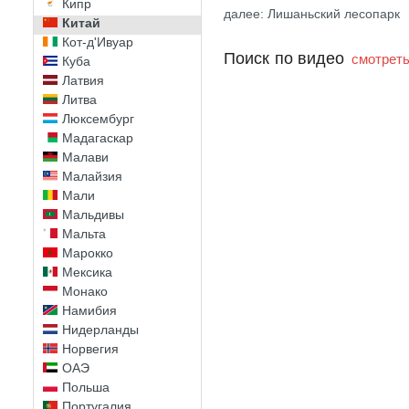
Кипр
далее: Лишаньский лесопарк
Китай
Кот-д'Ивуар
Поиск по видео
смотреть
Куба
Латвия
Литва
Люксембург
Мадагаскар
Малави
Малайзия
Мали
Мальдивы
Мальта
Марокко
Мексика
Монако
Намибия
Нидерланды
Норвегия
ОАЭ
Польша
Португалия