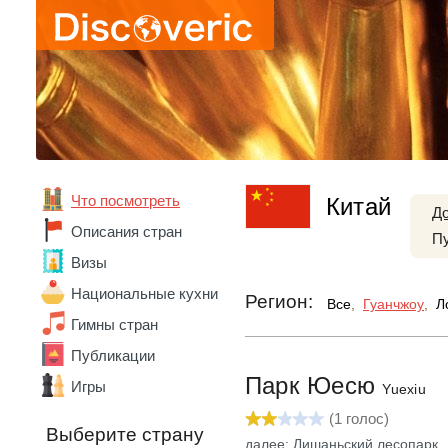
Что посмотреть
Китай
Д
Описания стран
П
Визы
Национальные кухни
Регион:
Все
,
Гуанчжоу
,
Л
Гимны стран
Публикации
Парк Юесю
Абхазия
Игры
Yuexiu
Австралия
(
1
голос)
Австрия
Выберите страну
далее: Лишаньский лесопарк
Азербайджан