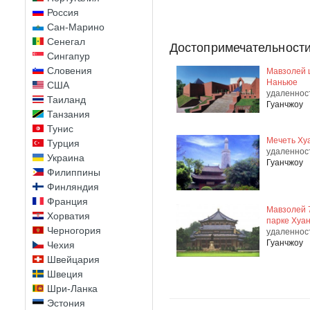
Россия
Сан-Марино
Сенегал
Достопримечательности
Сингапур
Словения
Мавзолей 
Наньюе
США
удаленнос
Таиланд
Гуанчжоу
Танзания
Тунис
Мечеть Ху
Турция
удаленнос
Украина
Гуанчжоу
Филиппины
Финляндия
Франция
Мавзолей 
Хорватия
парке Хуа
Черногория
удаленнос
Гуанчжоу
Чехия
Швейцария
Швеция
Шри-Ланка
Эстония