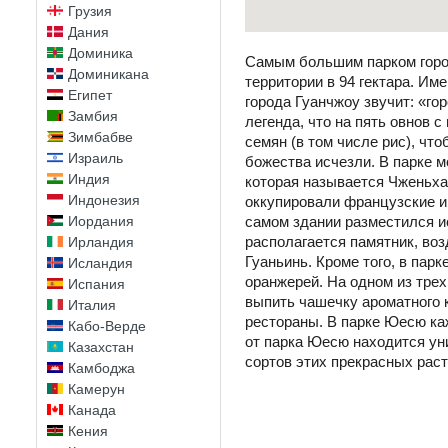
Грузия
Дания
Доминика
Самым большим парком город
Доминикана
территории в 94 гектара. Им
Египет
города Гуанчжоу звучит: «го
Замбия
легенда, что на пять овнов 
Зимбабве
семян (в том числе рис), чт
Израиль
божества исчезли. В парке 
Индия
которая называется Чженьха
Индонезия
оккупировали французские и 
Иордания
самом здании разместился ис
располагается памятник, воз
Ирландия
Гуаньинь. Кроме того, в па
Исландия
оранжерей. На одном из трех
Испания
выпить чашечку ароматного к
Италия
рестораны. В парке Юесю ка
Кабо-Верде
от парка Юесю находится ун
Казахстан
сортов этих прекрасных раст
Камбоджа
Камерун
Канада
Кения