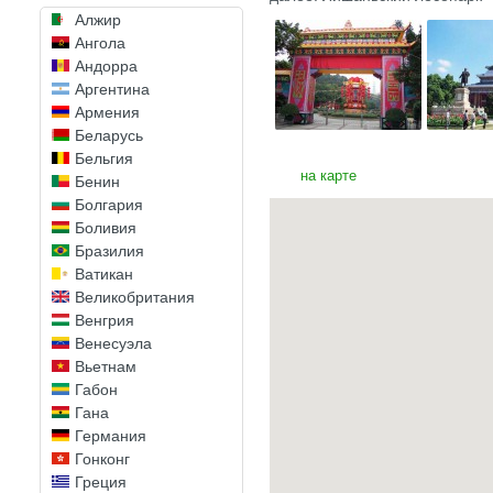
Алжир
Ангола
Андорра
Аргентина
Армения
Беларусь
Бельгия
на карте
Бенин
Болгария
Боливия
Бразилия
Ватикан
Великобритания
Венгрия
Венесуэла
Вьетнам
Габон
Гана
Германия
Гонконг
Греция