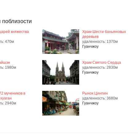
 поблизости
царей княжества
Храм Шести баньяновых
деревьев
ть: 470м
удаленность: 1370м
Гуанчжоу
айшэн
Храм Святого Сердца
ть: 1980м
удаленность: 2830м
Гуанчжоу
72 мучеников в
Рынок Цинпин
нхуаган
удаленность: 3680м
ть: 2940м
Гуанчжоу