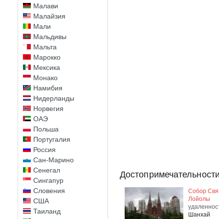
Малави
Малайзия
Мали
Мальдивы
Мальта
Марокко
Мексика
Монако
Намибия
Нидерланды
Норвегия
ОАЭ
Польша
Португалия
Россия
Сан-Марино
Сенегал
Достопримечательности
Сингапур
Словения
Собор Свя
Лойолы
США
удаленнос
Таиланд
Шанхай