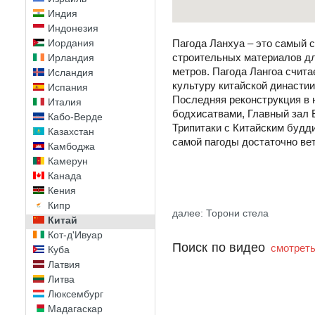
Индия
Индонезия
Иордания
Пагода Ланхуа – это самый с
строительных материалов дл
Ирландия
метров. Пагода Лангоа счит
Исландия
культуру китайской династии
Испания
Последняя реконструкция в н
Италия
бодхисатвами, Главный зал 
Кабо-Верде
Трипитаки с Китайским будди
Казахстан
самой пагоды достаточно вет
Камбоджа
Камерун
Канада
Кения
Кипр
далее: Торони стела
Китай
Кот-д'Ивуар
Поиск по видео
смотреть
Куба
Латвия
Литва
Люксембург
Мадагаскар