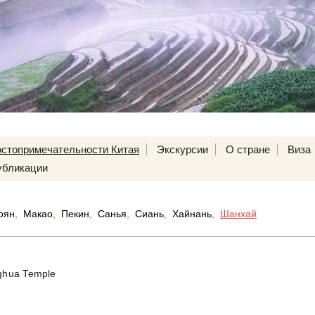
остопримечательности Китая
Экскурсии
О стране
Виза
убликации
оян
,
Макао
,
Пекин
,
Санья
,
Сиань
,
Хайнань
,
Шанхай
ghua Temple