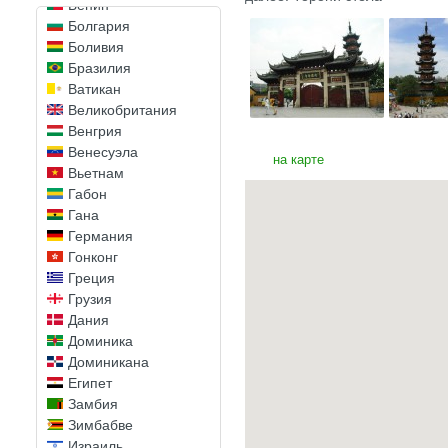
Бенин
Болгария
Боливия
Бразилия
Ватикан
Великобритания
Венгрия
Венесуэла
на карте
Вьетнам
Габон
Гана
Германия
Гонконг
Греция
Грузия
Дания
Доминика
Доминикана
Египет
Замбия
Зимбабве
Израиль