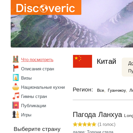
Что посмотреть
Китай
Д
Абхазия
Описания стран
П
Австралия
Визы
Австрия
Азербайджан
Национальные кухни
Регион:
Все
,
Гуанчжоу
,
Л
Алжир
Гимны стран
Ангола
Андорра
Публикации
Аргентина
Пагода Ланхуа
Игры
Lon
Армения
Беларусь
(
1
голос)
Выберите страну
Бельгия
далее: Торони стела