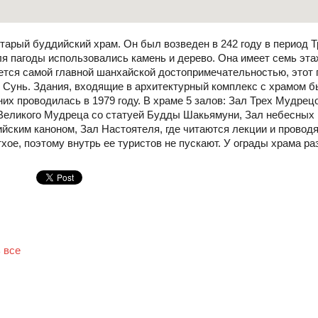
тарый буддийский храм. Он был возведен в 242 году в период Т
я пагоды использовались камень и дерево. Она имеет семь эта
ается самой главной шанхайской достопримечательностью, этот
 Сунь. Здания, входящие в архитектурный комплекс с храмом б
их проводилась в 1979 году. В храме 5 залов: Зал Трех Мудрец
Великого Мудреца со статуей Будды Шакьямуни, Зал небесных 
йским каноном, Зал Настоятеля, где читаются лекции и провод
хое, поэтому внутрь ее туристов не пускают. У ограды храма ра
 все