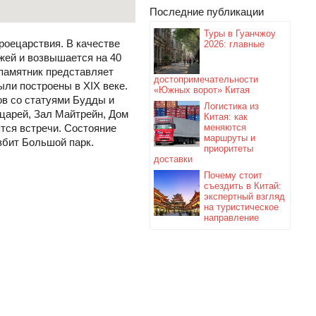
Последние публикации
Туры в Гуанчжоу
роецарствия. В качестве
2026: главные
жей и возвышается на 40
 памятник представляет
достопримечательности
ыли построены в XIX веке.
«Южных ворот» Китая
ов со статуями Будды и
Логистика из
царей, Зал Майтрейн, Дом
Китая: как
ятся встречи. Состояние
меняются
маршруты и
збит Большой парк.
приоритеты
доставки
Почему стоит
съездить в Китай:
экспертный взгляд
на туристическое
направление