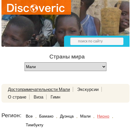
Страны мира
Достопримечательности Мали
Экскурсии
О стране
Виза
Гимн
Регион:
Все
,
Бамако
,
Дуэнца
,
Мали
,
Нионо
,
Тимбукту