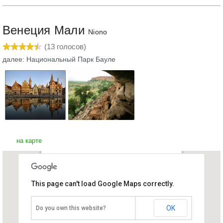
Венеция Мали
Niono
(
13
голосов)
далее: Национальный Парк Бауле
на карте
Венеция Мали
This page can't load Google Maps correctly.
Мали, Нионо
OK
Do you own this website?