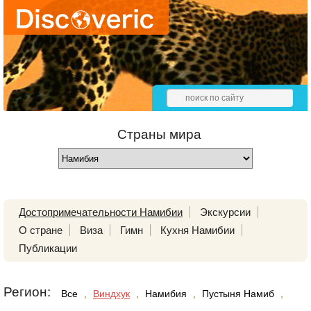
Страны мира
Достопримечательности Намибии
Экскурсии
О стране
Виза
Гимн
Кухня Намибии
Публикации
Регион:
Все
,
Виндхук
,
Намибия
,
Пустыня Намиб
,