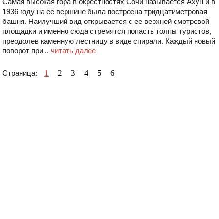
Самая высокая гора в окрестностях Сочи называется Ахун и в
1936 году на ее вершине была построена тридцатиметровая
башня. Наилучший вид открывается с ее верхней смотровой
площадки и именно сюда стремятся попасть толпы туристов,
преодолев каменную лестницу в виде спирали. Каждый новый
поворот при...
читать далее
1
2
3
4
5
6
Страница: