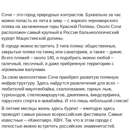
Сочи – это город природных контрастов. Буквально за час
можно попасть из лета в зиму – с жаркого черноморского
пляжа на заснеженные горы Красной Поляны. Около Сочи
расположен самый крупный в России бальнеологический
курорт Мацестинской долины.
В городе можно встретить 3 типа пляжа: общественные,
закрытые пляжи гостиниц или санаториев, а также – дикие.
Всего пляжей – около 140, и подобрать можно любой –
галечный, песочный, и даже прибрежную территорию с
огромными валунами.
За свою многолетнюю Сочи приобрел развитую пляжную
инфраструктуру. Здесь найдутся развлечения для всех –
любителей маунтинбайка, скалолазания, горных лыж,
турпоходов, спелеомаршрутов, джиппинга, виндсерфинга,
парусного спорта и аквабайка. И это лишь небольшой список!
В летние месяцы жизнь здесь бурлит – ежегодно здесь
проводят самые разные всероссийские фестивали. Самые
известные – «Кинотавр», КВН. Так что в этом городе с
легкостью можно встретить российских знаменитостей.