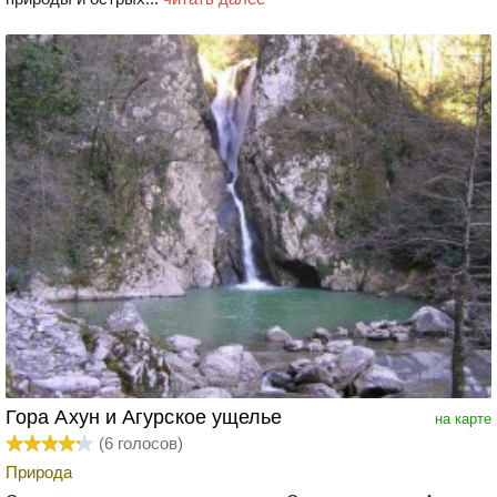
Гора Ахун и Агурское ущелье
на карте
(
6
голосов)
Природа