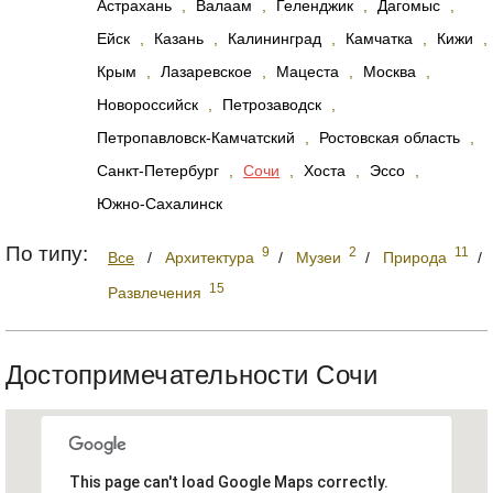
Астрахань
,
Валаам
,
Геленджик
,
Дагомыс
,
Ейск
,
Казань
,
Калининград
,
Камчатка
,
Кижи
,
Крым
,
Лазаревское
,
Мацеста
,
Москва
,
Новороссийск
,
Петрозаводск
,
Петропавловск-Камчатский
,
Ростовская область
,
Санкт-Петербург
,
Сочи
,
Хоста
,
Эссо
,
Южно-Сахалинск
По типу:
9
2
11
Все
/
Архитектура
/
Музеи
/
Природа
/
15
Развлечения
Достопримечательности Сочи
This page can't load Google Maps correctly.