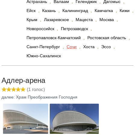
Астрахань
,
Валаам
,
Геленджик
,
Дагомыс
,
Ейск
,
Казань
,
Калининград
,
Камчатка
,
Кижи
,
Крым
,
Лазаревское
,
Мацеста
,
Москва
,
Новороссийск
,
Петрозаводск
,
Петропавловск-Камчатский
,
Ростовская область
,
Санкт-Петербург
,
Сочи
,
Хоста
,
Эссо
,
Южно-Сахалинск
Адлер-арена
(
1
голос)
далее: Храм Преображения Господня