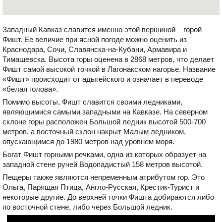
Западный Кавказ славится именно этой вершиной – горой
Фишт. Ее величие при ясной погоде можно оценить из
Краснодара, Сочи, Славянска-на-Кубани, Армавира и
Тимашевска. Высота горы оценена в 2868 метров, что делает
Фишт самой высокой точкой в Лагонакском нагорье. Название
«Фишт» происходит от адыгейского и означает в переводе
«белая голова».
Помимо высоты, Фишт славится своими ледниками,
являющимися самыми западными на Кавказе. На северном
склоне горы расположен Большой ледник высотой 500-700
метров, а восточный склон накрыт Малым ледником,
опускающимся до 1980 метров над уровнем моря.
Богат Фишт горными речками, одна из которых образует на
западной стене ручей Водопадистый 158 метров высотой.
Пещеры также являются непременным атрибутом гор. Это
Ольга, Парящая Птица, Англо-Русская, Крестик-Турист и
некоторые другие. До верхней точки Фишта добираются либо
по восточной стене, либо через Большой ледник.