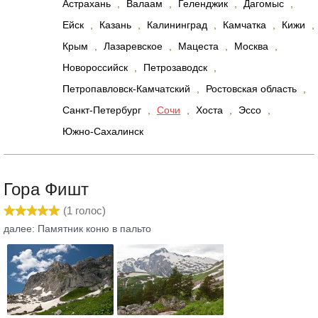
Астрахань
,
Валаам
,
Геленджик
,
Дагомыс
,
Ейск
,
Казань
,
Калининград
,
Камчатка
,
Кижи
,
Крым
,
Лазаревское
,
Мацеста
,
Москва
,
Новороссийск
,
Петрозаводск
,
Петропавловск-Камчатский
,
Ростовская область
,
Санкт-Петербург
,
Сочи
,
Хоста
,
Эссо
,
Южно-Сахалинск
Гора Фишт
(
1
голос)
далее: Памятник коню в пальто