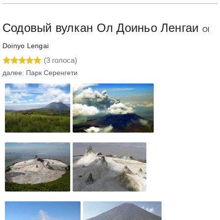
Содовый вулкан Ол Доиньо Ленгаи
Ol
Doinyo Lengai
(
3
голоса)
далее: Парк Серенгети