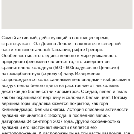
Самый активный, действующий в настоящее время,
стратовулкан - Ол Доиньо Ленгаи - находится в северной
части континентальной Танзании, рифте Грегори.
Особенностью этого единственного в мире уникального
природного феномена является то, что извергает он
сравнительно холодную (500 - 600градусов по Цельсию)
натрокарбонатную (содовую) лаву. Извержения
сопровождаются колоссальными пеплопадами - выбросами в
воздух пепла белого цвета на расстояние от нескольких
десятков до более сотни километров. Оседая, пепел и пыль
как бы окрашивают вершину и склоны в белый цвет. Потому
вершина горы издалека кажется покрытой, как гора
Килиманджаро, белым снегом. История описаний активности
вулкана начинается с 1863года, а последняя запись
датирована 04 сентября 2007 года. Другой особенностью
вулкана и его частой активности является его
местоположение. А расположен он на той части разломов, где