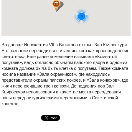
3
Во дворце Иннокентия VII в Ватикана открыт Зал Кьяроскури.
3
Его название переводится с итальянского как «распределение
4
светотени». Еще ранее помещение называли «Комнатой
попугаев», ведь согласно обычаям папского двора в одной из
комната должна была быть клетка с попугаем. Также комната
носила название «Зала охранников», где находились
представители охраны папских покоев, и «Зала конюхов», где
жили переносившие трон конюхи. До недавних пор Зал
Кьяроскури использовали в качестве места переодевания
папы перед литургическими церемониями в Сикстинской
капелле.