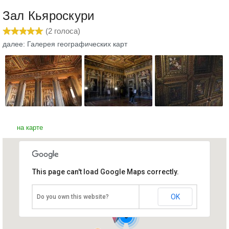
Зал Кьяроскури
(
2
голоса)
далее: Галерея географических карт
на карте
This page can't load Google Maps correctly.
Зал Кьяроскури
Ватикан
OK
Do you own this website?
3