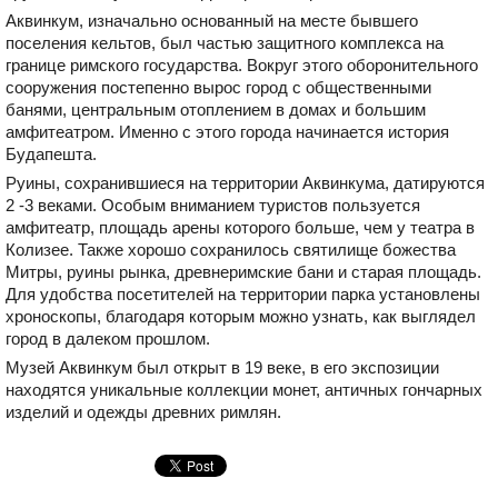
Аквинкум, изначально основанный на месте бывшего
поселения кельтов, был частью защитного комплекса на
границе римского государства. Вокруг этого оборонительного
сооружения постепенно вырос город с общественными
банями, центральным отоплением в домах и большим
амфитеатром. Именно с этого города начинается история
Будапешта.
Руины, сохранившиеся на территории Аквинкума, датируются
2 -3 веками. Особым вниманием туристов пользуется
амфитеатр, площадь арены которого больше, чем у театра в
Колизее. Также хорошо сохранилось святилище божества
Митры, руины рынка, древнеримские бани и старая площадь.
Для удобства посетителей на территории парка установлены
хроноскопы, благодаря которым можно узнать, как выглядел
город в далеком прошлом.
Музей Аквинкум был открыт в 19 веке, в его экспозиции
находятся уникальные коллекции монет, античных гончарных
изделий и одежды древних римлян.