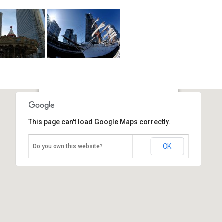
"Минато Мирай 21"
This page can't load Google Maps correctly.
Япония, Йокогама
OK
Do you own this website?