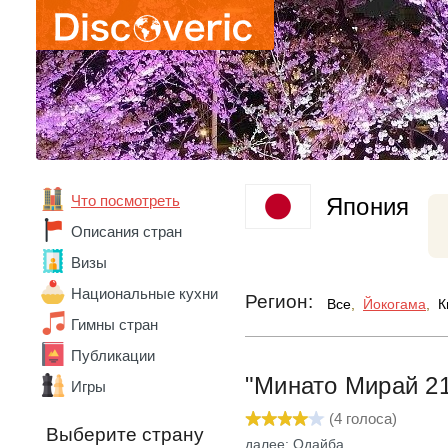
Абхазия
Австралия
Что посмотреть
Япония
Австрия
Описания стран
Азербайджан
Алжир
Визы
Ангола
Национальные кухни
Регион:
Андорра
Все
,
Йокогама
,
К
Аргентина
Гимны стран
Армения
Публикации
Беларусь
"Минато Мирай 2
Бельгия
Игры
Бенин
(
4
голоса)
Болгария
Выберите страну
далее: Одайба
Боливия