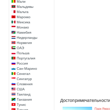
Мали
Мальдивы
Мальта
Марокко
Мексика
Монако
Намибия
Нидерланды
Норвегия
ОАЭ
Польша
Португалия
Россия
Сан-Марино
Сенегал
Сингапур
Словения
США
Таиланд
Танзания
Достопримечательности
Тунис
Парк Ямас
Турция