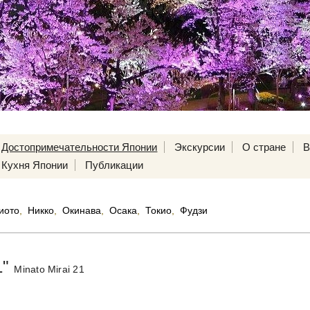
Достопримечательности Японии
Экскурсии
О стране
В
Кухня Японии
Публикации
иото
,
Никко
,
Окинава
,
Осака
,
Токио
,
Фудзи
1"
Minato Mirai 21