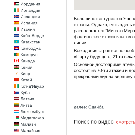
Иордания
Ирландия
Исландия
Большинство туристов Япони
Испания
страны. Однако, есть здесь
Италия
располагается "Минато Мирай
Кабо-Верде
фактическое строительство н
Казахстан
линии.
Камбоджа
Все здания строятся по осо
Камерун
«Порту будущего, 21-го века
Канада
Основной достопримечательн
Кения
состоит из 70-ти этажей и д
Кипр
прекрасный вид на вершину 
Китай
Кот-д'Ивуар
Куба
Латвия
Литва
далее: Одайба
Люксембург
Мадагаскар
Поиск по видео
смотреть
Малави
Малайзия