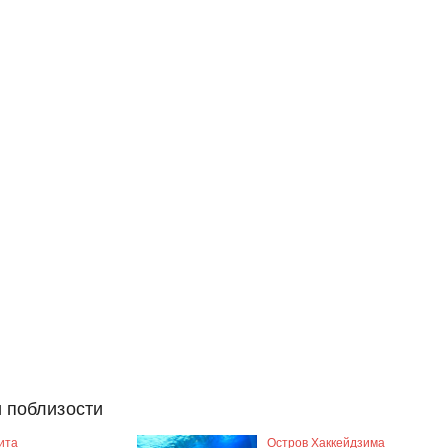
 поблизости
ита
Остров Хаккейдзима