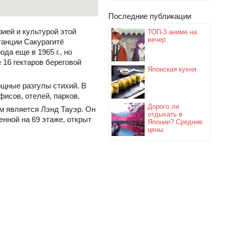
Последние публикации
ией и культурой этой
ТОП-3 аниме на
вечер
танции Сакурагитё
да еще в 1965 г., но
 16 гектаров береговой
Японская кухня
ощные разгулы стихий. В
фисов, отелей, парков.
Дорого ли
м является Лэнд Тауэр. Он
отдыхать в
енной на 69 этаже, открыт
Японии? Средние
цены.