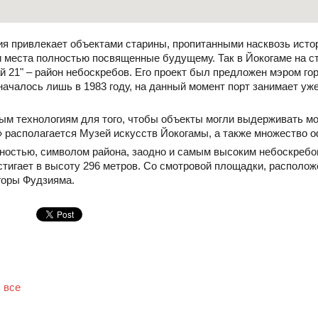
я привлекает объектами старины, пропитанными насквозь истор
 и места полностью посвященные будущему. Так в Йокогаме на с
 21" – район небоскребов. Его проект был предложен мэром горо
ачалось лишь в 1983 году, на данный момент порт занимает уже
бым технологиям для того, чтобы объекты могли выдерживать м
» располагается Музей искусств Йокогамы, а также множество о
остью, символом района, заодно и самым высоким небоскребо
остигает в высоту 296 метров. Со смотровой площадки, располож
горы Фудзияма.
 все