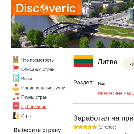
Вьетнам
Габон
Гана
Германия
Гонконг
Греция
Грузия
Дания
Доминика
Что посмотреть
Литва
Доминикана
Д
Египет
Описания стран
Замбия
Визы
Зимбабве
Раздел:
Все
Израиль
Национальные кухни
Интересные мар
Индия
Гимны стран
Индонезия
Иордания
Публикации
Ирландия
Игры
Заработал на при
Исландия
Испания
(
1
голос)
Выберите страну
Италия