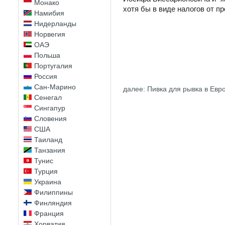
Монако
хотя бы в виде налогов от п
Намибия
Нидерланды
Норвегия
ОАЭ
Польша
Португалия
Россия
Сан-Марино
далее: Пивка для рывка в Ев
Сенегал
Сингапур
Словения
США
Таиланд
Танзания
Тунис
Турция
Украина
Филиппины
Финляндия
Франция
Хорватия