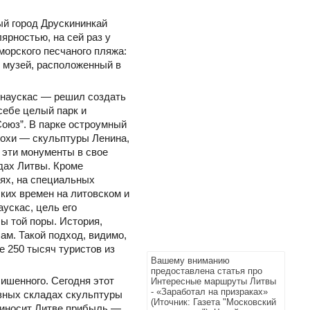
ый город Друскининкай
ярностью, на сей раз у
морского песчаного пляжа:
 музей, расположенный в
наускас — решил создать
 себе целый парк и
Союз”. В парке остроумный
похи — скульптуры Ленина,
е эти монументы в свое
дах Литвы. Кроме
ьях, на специальных
их времен на литовском и
аускас, цель его
ы той поры. История,
м. Такой подход, видимо,
е 250 тысяч туристов из
Вашему вниманию
предоставлена статья про
лишенного. Сегодня этот
Интересные маршруты Литвы
- «Заработал на призраках»
озных складах скульптуры
(Иточник: Газета "Московский
приносит Литве прибыль —