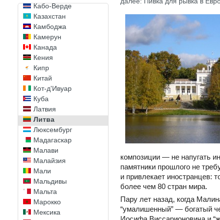
далее: Пивка для рывка в Ев
Кабо-Верде
Казахстан
Камбоджа
Камерун
Канада
Кения
Кипр
Китай
Кот-д'Ивуар
Куба
Латвия
Литва
Люксембург
Мадагаскар
Малави
композиции — не напугать ин
Малайзия
памятники прошлого не треб
Мали
и привлекает иностранцев: т
Мальдивы
более чем 80 стран мира.
Мальта
Пару лет назад, когда Малин
Марокко
“умалишенный” — богатый че
Мексика
Иосифа Виссарионовича и “ж