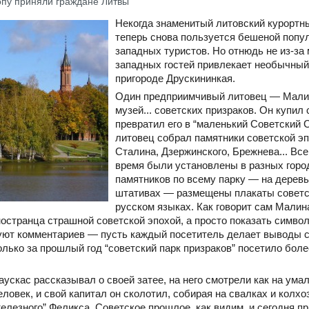
ропу приняли граждане Литвы
Некогда знаменитый литовский курортн
теперь снова пользуется бешеной попул
западных туристов. Но отнюдь не из-за 
западных гостей привлекает необычный
пригороде Друскининкая.
Один предприимчивый литовец — Мали
музей... советских призраков. Он купил
превратил его в “маленький Советский 
литовец собрал памятники советской э
Сталина, Дзержинского, Брежнева... Вс
время были установлены в разных горо
памятников по всему парку — на дерев
штативах — размещены плакаты советск
русском языках. Как говорит сам Малин
остранца страшной советской эпохой, а просто показать символ
уют комментариев — пусть каждый посетитель делает выводы са
олько за прошлый год “советский парк призраков” посетило боле
аускас рассказывал о своей затее, на него смотрели как на ума
ловек, и свой капитал он сколотил, собирая на свалках и колх
елезного” Феликса. Советское прошлое, как видим, и сегодня 