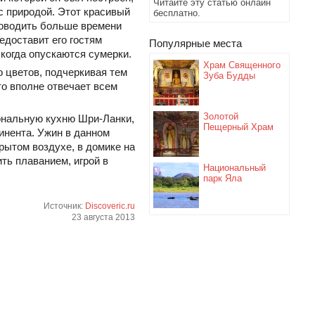
Читайте эту статью онлайн
с природой. Этот красивый
бесплатно.
роводить больше времени
едоставит его гостям
Популярные места
 когда опускаются сумерки.
Храм Священного
 цветов, подчеркивая тем
Зуба Будды
то вполне отвечает всем
Золотой
иональную кухню Шри-Ланки,
Пещерный Храм
инента. Ужин в данном
рытом воздухе, в домике на
ть плаванием, игрой в
Национальный
парк Яла
Источник:
Discoveric.ru
23 августа 2013