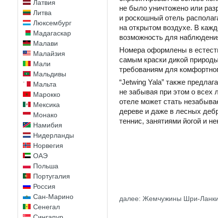
Латвия
не было уничтожено или раз
Литва
и роскошный отель располаг
Люксембург
на открытом воздухе. В кажд
Мадагаскар
возможность для наблюдения 
Малави
Номера оформлены в естеств
Малайзия
самым краски дикой природы
Мали
требованиям для комфортног
Мальдивы
“Jetwing Yala” также предл
Мальта
не забывая при этом о всех 
Марокко
отеле может стать незабыва
Мексика
дереве и даже в лесных деб
Монако
теннис, занятиями йогой и н
Намибия
Нидерланды
Норвегия
ОАЭ
Польша
Португалия
Россия
Сан-Марино
далее: Жемчужины Шри-Ланк
Сенегал
Сингапур