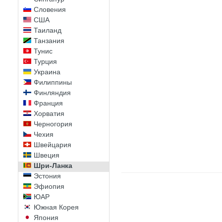
Словения
США
Таиланд
Танзания
Тунис
Турция
Украина
Филиппины
Финляндия
Франция
Хорватия
Черногория
Чехия
Швейцария
Швеция
Шри-Ланка
Эстония
Эфиопия
ЮАР
Южная Корея
Япония