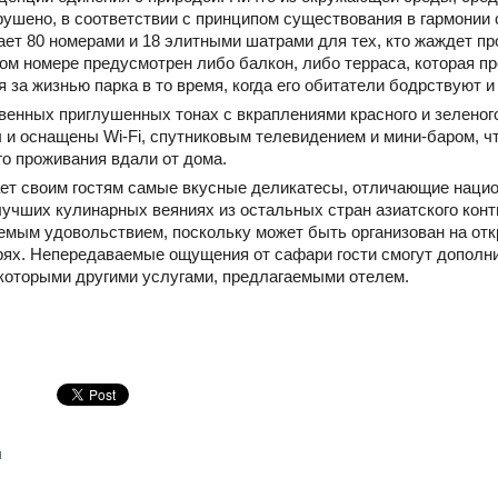
рушено, в соответствии с принципом существования в гармонии 
ает 80 номерами и 18 элитными шатрами для тех, кто жаждет п
ом номере предусмотрен либо балкон, либо терраса, которая пр
за жизнью парка в то время, когда его обитатели бодрствуют и
енных приглушенных тонах с вкраплениями красного и зеленого
 и оснащены Wi-Fi, спутниковым телевидением и мини-баром, ч
о проживания вдали от дома.
агает своим гостям самые вкусные деликатесы, отличающие нац
лучших кулинарных веяниях из остальных стран азиатского конт
емым удовольствием, поскольку может быть организован на отк
рях. Непередаваемые ощущения от сафари гости смогут дополни
екоторыми другими услугами, предлагаемыми отелем.
и