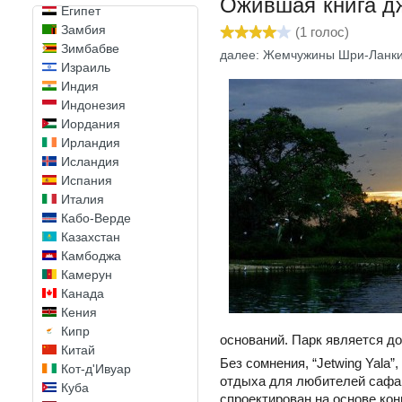
Ожившая книга д
Египет
Замбия
(
1
голос)
Зимбабве
далее: Жемчужины Шри-Ланк
Израиль
Индия
Индонезия
Иордания
Ирландия
Исландия
Испания
Италия
Кабо-Верде
Казахстан
Камбоджа
Камерун
Канада
Кения
Кипр
оснований. Парк является д
Китай
Без сомнения, “Jetwing Yala
Кот-д'Ивуар
отдыха для любителей сафар
Куба
спроектирован на основе кон