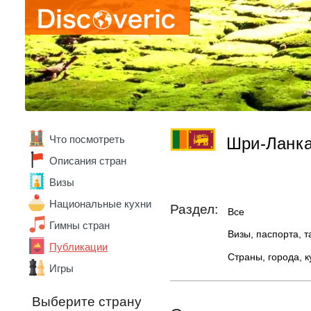
Армения
Беларусь
Бельгия
Бенин
Болгария
Боливия
Бразилия
Ватикан
Великобритания
Что посмотреть
Шри-Ланк
Венгрия
Венесуэла
Описания стран
Вьетнам
Визы
Габон
Гана
Национальные кухни
Раздел:
Все
Германия
Гимны стран
Гонконг
Визы, паспорта, 
Греция
Публикации
Страны, города, 
Грузия
Игры
Дания
Доминика
Выберите страну
Доминикана