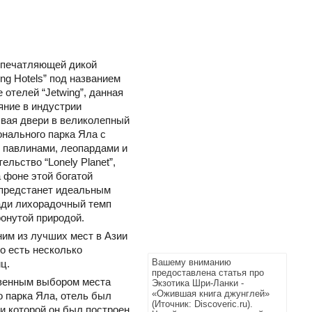
впечатляющей дикой
ng Hotels” под названием
е отелей “Jetwing”, данная
яние в индустрии
ывая двери в великолепный
онального парка Яла с
 павлинами, леопардами и
льство “Lonely Planet”,
 фоне этой богатой
 предстанет идеальным
зади лихорадочный темп
онутой природой.
им из лучших мест в Азии
о есть несколько
Вашему вниманию
ц.
предоставлена статья про
ственным выбором места
Экзотика Шри-Ланки -
«Ожившая книга джунглей»
 парка Яла, отель был
(Иточник: Discoveric.ru).
и которой он был построен,