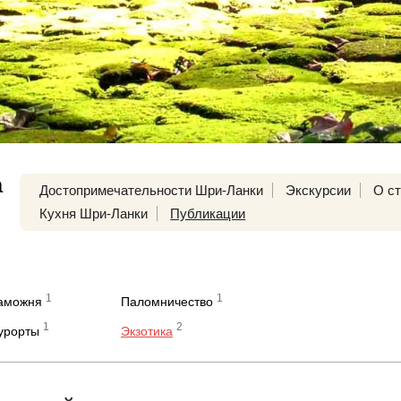
а
Достопримечательности Шри-Ланки
Экскурсии
О с
Кухня Шри-Ланки
Публикации
1
1
таможня
Паломничество
1
2
курорты
Экзотика