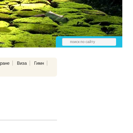
тране
Виза
Гимн