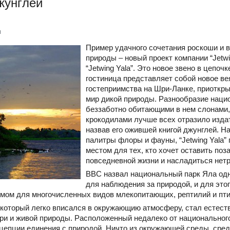
жунглей
и
Пример удачного сочетания роскоши и 
природы – новый проект компании “Jetwi
“Jetwing Yala”. Это новое звено в цепочк
гостиница представляет собой новое ве
гостеприимства на Шри-Ланке, приоткр
мир дикой природы. Разнообразие наци
беззаботно обитающими в нем слонами,
крокодилами лучше всех отразило издате
назвав его ожившей книгой джунглей. На
палитры флоры и фауны, “Jetwing Yala”
местом для тех, кто хочет оставить по
повседневной жизни и насладиться нетр
BBC назвал национальный парк Яла одн
для наблюдения за природой, и для этог
омом для многочисленных видов млекопитающих, рептилий и пти
”, который легко вписался в окружающию атмосферу, стал есте
и и живой природы. Расположенный недалеко от национального
цепции единения с природой. Ничто из окружающей среды, сред