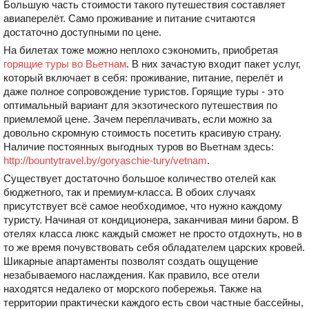
Большую часть стоимости такого путешествия составляет
авиаперелёт. Само проживание и питание считаются
достаточно доступными по цене.
На билетах тоже можно неплохо сэкономить, приобретая
горящие туры во Вьетнам
. В них зачастую входит пакет услуг,
который включает в себя: проживание, питание, перелёт и
даже полное сопровождение туристов. Горящие туры - это
оптимальный вариант для экзотического путешествия по
приемлемой цене. Зачем переплачивать, если можно за
довольно скромную стоимость посетить красивую страну.
Наличие постоянных выгодных туров во Вьетнам здесь:
http://bountytravel.by/goryaschie-tury/vetnam
.
Существует достаточно большое количество отелей как
бюджетного, так и премиум-класса. В обоих случаях
присутствует всё самое необходимое, что нужно каждому
туристу. Начиная от кондиционера, заканчивая мини баром. В
отелях класса люкс каждый сможет не просто отдохнуть, но в
то же время почувствовать себя обладателем царских кровей.
Шикарные апартаменты позволят создать ощущение
незабываемого наслаждения. Как правило, все отели
находятся недалеко от морского побережья. Также на
территории практически каждого есть свои частные бассейны,