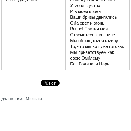
У меня в устах,

И в моей крови

Ваши бризы двигались

Оба свет и огонь.

Выше! Братия мои,

Стремитесь к вышине.

Мы обращаемся к миру

То, что мы вот уже готовы.

Мы приветствуем как 
свою Эмблему

Бог, Родина, и Царь
далее: гимн Мексики