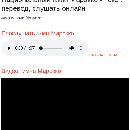
перевод, слушать онлайн
далее: гимн Мексики
Прослушать гимн Марокко
скачать mp3
Видео гимна Марокко