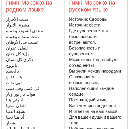
Гимн Марокко на
Гимн Марокко на
родном языке
русском языке
منبت الأحرار

Источник Свободы

مشرق الأنوار

Источник света

منتدى السؤدد وحماه

Где суверенитета и 
دمت منتداه وحماه

безопасности 
عشت في الأوطان

встречаются,

للعلى عنوان

Безопасность и 
ملء كل جنان

суверенитет

ذكرى كل لسان

Можете вы когда-нибудь 
بالروح

объединить!

بالجسد

Вы жили между народами

هب فتاك

С названием 
لبي نداك

возвышенным,

في فمي وفي دمي

Наполняющим каждое 
هواك ثار نور ونار

сердце,

اخوتي هيا

Поет каждый язык,

للعلى سعيا

Ваш чемпион поднялся

نشهد الدنيا

И ответил на ваш вызов.

أنا هنا نحيا

Для вашей души и вашего 
بشعار

тела,

الله الوطن الملك
Победу они завоевали.
