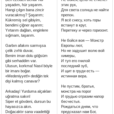
yaşadım, hür yaşarım.

этих рук,

Hangi çılgın bana zincir 
Для света солнца не найти 
vuracakmış? Şaşarım;

препон.

Kükremiş sel gibiyim, 
Я всё снесу, хоть горы 
bendimi çiğner aşarım;

встанут в круг,

Yırtarım dağları, enginlere 
Перетеку и через горизонт.

sığmam, taşarım.

Не бойся воя — Монстр 
Garbın afakını sarmışsa 
Европы лют,

çelik zırhlı duvar,

Но не задушит волю вой 
Benim iman dolu göğsüm 
химеры,

gibi serhaddim var.

И туп его гнилой 
Ulusun, korkma! Nasıl böyle 
последний зуб,

bir imanı boğar.

И щит в груди есть — 
«Medeniyyet!» dediğin tek 
истинная вера.

dişi kalmış canavar?

Не пустим, братья, 
Arkadaş! Yurduma alçakları 
монстра на порог

uğratma sakın!

И грудью отразим напор 
Siper et gövdeni, dursun bu 
бесчестья.

hayasızca akın.

Рождаться дням, что 
Doğacaktır sana vaadettiği 
предсказал нам Бог,
