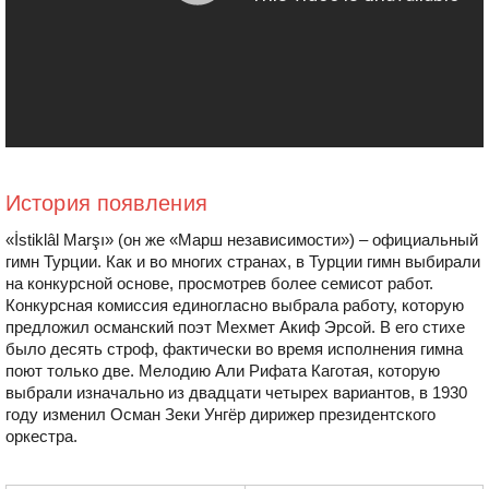
История появления
«İstiklâl Marşı» (он же «Марш независимости») – официальный
гимн Турции. Как и во многих странах, в Турции гимн выбирали
на конкурсной основе, просмотрев более семисот работ.
Конкурсная комиссия единогласно выбрала работу, которую
предложил османский поэт Мехмет Акиф Эрсой. В его стихе
было десять строф, фактически во время исполнения гимна
поют только две. Мелодию Али Рифата Каготая, которую
выбрали изначально из двадцати четырех вариантов, в 1930
году изменил Осман Зеки Унгёр дирижер президентского
оркестра.