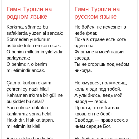
Гимн Турции на
Гимн Турции на
родном языке
русском языке
Korkma, sönmez bu 
Не бойся, не исчезнет в 
şafaklarda yüzen al sancak;

небе флаг,

Sönmeden yurdumun 
Пока в стране есть хоть 
üstünde tüten en son ocak.

один очаг.

O benim milletimin yıldızıdır 
Флаг мне и моей нации 
parlayacak;

звезда.

O benimdir, o benim 
Ты не сгоришь под небом 
milletimindir ancak.

никогда.

Çatma, kurban olayım 
Не хмурься, полумесяц, 
çehreni ey nazlı hilal!

коль люди под тобой,

Kahraman ırkıma bir gül! ne 
А улыбнись, ведь мой 
bu şiddet bu celal?

народ — герой.

Sana olmaz dökülen 
Прости, что в битвах 
kanlarımız sonra helal,

кровь он не берёг,

Hakkıdır, Hak’ka tapan, 
Свобода — право всех,в 
milletimin istiklal!

чьём сердце Бог.

Ben ezelden beridir hür 
Не бойся, цепь не стиснет 