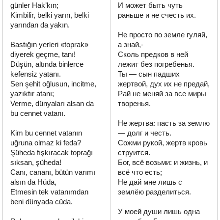
günler Hak’kın;

И может быть чуть 
Kimbilir, belki yarın, belki 
раньше и не счесть их.

yarından da yakın.

Не просто по земле гуляй, 
Bastığın yerleri «toprak» 
а знай,-

diyerek geçme, tanı!

Сколь предков в ней 
Düşün, altında binlerce 
лежит без погребенья.

kefensiz yatanı.

Ты — сын падших 
Sen şehit oğlusun, incitme, 
жертвой, дух их не предай,

yazıktır atanı;

Рай не меняй за все миры 
Verme, dünyaları alsan da 
творенья.

bu cennet vatanı.

Не жертва: пасть за землю 
Kim bu cennet vatanın 
— долг и честь.

uğruna olmaz ki feda?

Сожми рукой, жертв кровь 
Şüheda fışkıracak toprağı 
струится.

sıksan, şüheda!

Бог, всё возьми: и жизнь, и 
Canı, cananı, bütün varımı 
всё что есть;

alsın da Hüda,

Не дай мне лишь с 
Etmesin tek vatanımdan 
землёю разделиться.

beni dünyada cüda.

У моей души лишь одна 