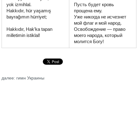
yok izmihlal.

Пусть будет кровь 
Hakkıdır, hür yaşamış 
прощена ему.

bayrağımın hürriyet;

Уже никогда не исчезнет 
мой флаг и мой народ.

Hakkıdır, Hak’ka tapan 
Освобождение — право 
milletimin istiklal!
моего народа, который 
далее: гимн Украины