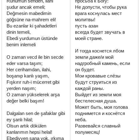
Ruhumun senden, ilahi 
просьба к Богу:

şudur ancak emeli;

Не допусти, чтобы рука 
Değmesin mabedimin 
врага коснулась мест 
göğsüne na-mahrem eli!

молитвы!

Bu ezanlar ki şahadetleri 
пусть азан

dinin temeli,

всегда будет звучать в 
Ebedi yurdumun üstünde 
моей стране.

benim inlemeli

И тогда коснется лбом 
O zaman vecd ile bin secde 
земли даже/и мой 
eder varsa taşım;

надгробный камень, если 
Her cerihamdan, ilahi, 
он будет.

boşanıp kanlı yaşım,

Мои кровавые слёзы 
Fışkırır ruh-i mücerret gibi 
будут струиться из 
yerden naşım;

каждой раны.

O zaman yükselerek arşa 
Выйдет из земли моя 
değer belki başım!

бестелесная душа.

Может быть, моя голова 
Dalgalan sen de şafaklar gibi 
поднимется и коснётся 
ey şanlı hilal;

неба.

Olsun artık dökülen 
Развевайся славный 
kanlarımın hepsi helal!

полумесяц!

Ebediyyen sana yok, ırkıma 