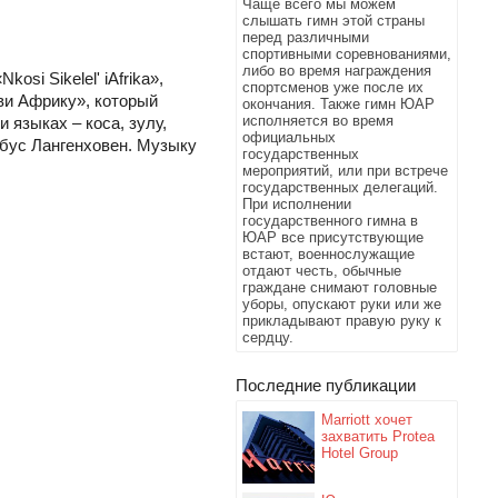
Чаще всего мы можем
слышать гимн этой страны
перед различными
спортивными соревнованиями,
либо во время награждения
i Sikelel' iAfrika»,
спортсменов уже после их
ви Африку», который
окончания. Также гимн ЮАР
исполняется во время
 языках – коса, зулу,
официальных
обус Лангенховен. Музыку
государственных
мероприятий, или при встрече
государственных делегаций.
При исполнении
государственного гимна в
ЮАР все присутствующие
встают, военнослужащие
отдают честь, обычные
граждане снимают головные
уборы, опускают руки или же
прикладывают правую руку к
сердцу.
Последние публикации
Marriott хочет
захватить Protea
Hotel Group