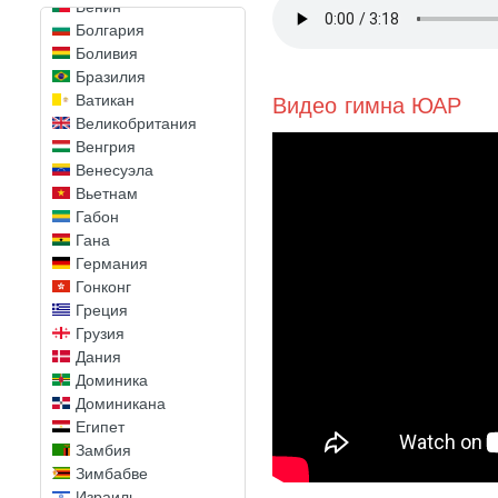
Бенин
Болгария
Боливия
Бразилия
Ватикан
Видео гимна ЮАР
Великобритания
Венгрия
Венесуэла
Вьетнам
Габон
Гана
Германия
Гонконг
Греция
Грузия
Дания
Доминика
Доминикана
Египет
Замбия
Зимбабве
Израиль