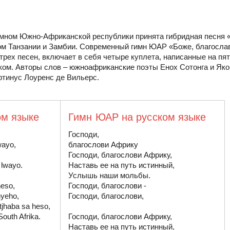
ном Южно-Африканской республики принята гибридная песня «Nkos
ом Танзании и Замбии. Современный гимн ЮАР «Боже, благосла
трех песен, включает в себя четыре куплета, написанные на пяти
ском. Авторы слов – южноафриканские поэты Енох Сотонга и Як
ртинус Лоуренс де Вильерс.
м языке
Гимн ЮАР на русском языке
Господи,

ayo,

благослови Африку

Господи, благослови Африку,

 lwayo.

Наставь ее на путь истинный,

Услышь наши мольбы.

eso,

Господи, благослови -

yeho,

Господи, благослови,

jhaba sa heso,

outh Afrika.

Господи, благослови Африку,

Наставь ее на путь истинный,
