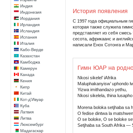
Индия
История появления
Индонезия
Иордания
С 1997 года официальным гим
Ирландия
которая также служила гимн
Исландия
представляет из себя смесь 
Испания
сесота, африкаанс и англий
Италия
написали Енох Сотонга и Ма
Кабо-Верде
Казахстан
Камбоджа
Гимн ЮАР на родно
Камерун
Канада
Nkosi sikelel’ iAfrika

Кения
Maluphakanyisw’ uphondo lw
Кипр
Yizwa imithandazo yethu,

Китай
Nkosi sikelela, thina lusapho
Кот-д'Ивуар
Куба
Morena boloka setjhaba sa h
Латвия
O fedise dintwa la matshwen
Литва
O se boloke, O se boloke set
Люксембург
Setjhaba sa South Afrika — S
Мадагаскар