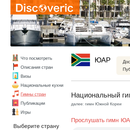
Что посмотреть
ЮАР
Дос
Абхазия
Описания стран
Пуб
Австралия
Визы
Австрия
Азербайджан
Национальные кухни
Алжир
Национальный гим
Гимны стран
Ангола
Андорра
Публикации
далее: гимн Южной Кореи
Аргентина
Игры
Армения
Прослушать гимн Ю
Беларусь
Выберите страну
Бельгия