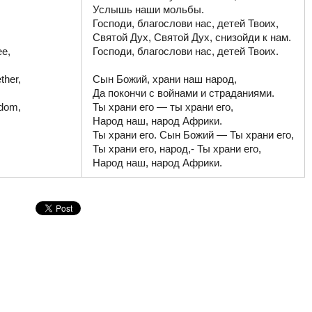
Услышь наши мольбы.

Господи, благослови нас, детей Твоих,

Святой Дух, Святой Дух, снизойди к нам.

e,

Господи, благослови нас, детей Твоих.

her,

Сын Божий, храни наш народ,

Да покончи с войнами и страданиями.

dom,

Ты храни его — ты храни его,

Народ наш, народ Африки.

Ты храни его. Сын Божий — Ты храни его,

Ты храни его, народ,- Ты храни его,

Народ наш, народ Африки.