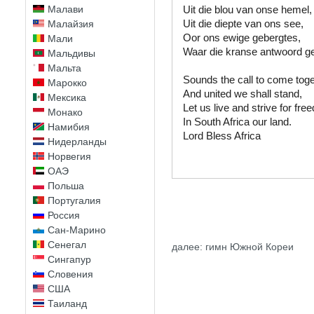
Малави
Uit die blou van onse hemel,

Uit die diepte van ons see,

Малайзия
Oor ons ewige gebergtes,

Мали
Waar die kranse antwoord ge
Мальдивы
Мальта
Sounds the call to come toget
Марокко
And united we shall stand,

Мексика
Let us live and strive for free
Монако
In South Africa our land.

Намибия
Lord Bless Africa
Нидерланды
Норвегия
ОАЭ
Польша
Португалия
Россия
Сан-Марино
Сенегал
далее: гимн Южной Кореи
Сингапур
Словения
США
Таиланд