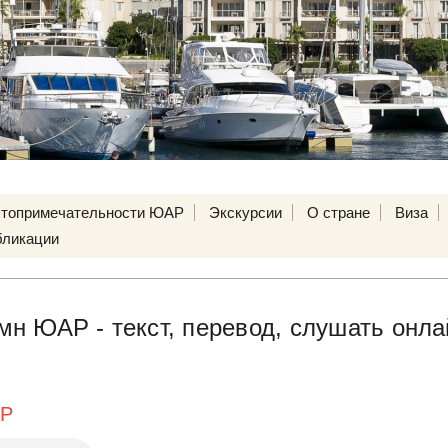
топримечательности ЮАР
Экскурсии
О стране
Виза
ликации
н ЮАР - текст, перевод, слушать онла
АР