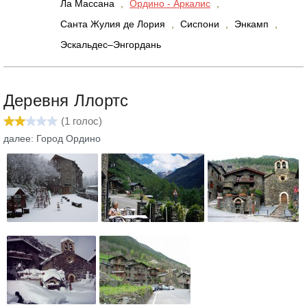
Ла Массана
,
Ордино - Аркалис
,
Санта Жулия де Лория
,
Сиспони
,
Энкамп
,
Эскальдес–Энгордань
Деревня Ллортс
(
1
голос)
далее: Город Ордино