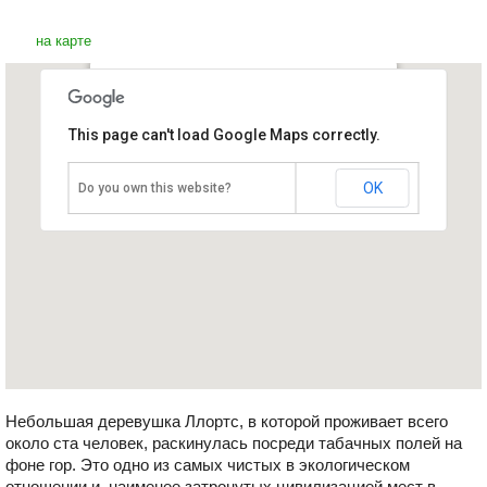
на карте
Деревня Ллортс
This page can't load Google Maps correctly.
Андорра, Ордино - Аркалис
OK
Do you own this website?
Небольшая деревушка Ллортс, в которой проживает всего
около ста человек, раскинулась посреди табачных полей на
фоне гор. Это одно из самых чистых в экологическом
отношении и, наименее затронутых цивилизацией мест в