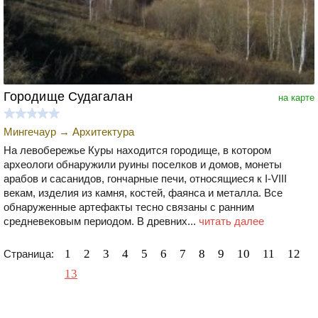
Городище Судагалан
на карте
Мингечаур
→
Архитектура
На левобережье Куры находится городище, в котором
археологи обнаружили руины поселков и домов, монеты
арабов и сасанидов, гончарные печи, относящиеся к I-VIII
векам, изделия из камня, костей, фаянса и металла. Все
обнаруженные артефакты тесно связаны с ранним
средневековым периодом. В древних...
читать далее
1
2
3
4
5
6
7
8
9
10
11
12
Страница:
13