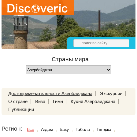
Страны мира
Достопримечательности Азербайджана
Экскурсии
О стране
Виза
Гимн
Кухня Азербайджана
Публикации
Регион:
Все
,
Агдам
,
Баку
,
Габала
,
Гянджа
,