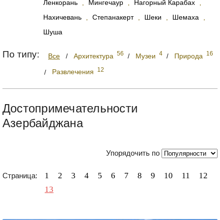
Ленкорань
,
Мингечаур
,
Нагорный Карабах
,
Нахичевань
,
Степанакерт
,
Шеки
,
Шемаха
,
Шуша
По типу:
56
4
16
Все
/
Архитектура
/
Музеи
/
Природа
12
/
Развлечения
Достопримечательности
Азербайджана
Упорядочить по
1
2
3
4
5
6
7
8
9
10
11
12
Страница:
13