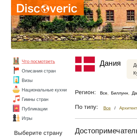
Что посмотреть
Дания
Д
Описания стран
К
Визы
Национальные кухни
Регион:
Все
,
Биллунн
,
Да
Гимны стран
По типу:
Все
/
Архитек
Публикации
Игры
Абхазия
Достопримечател
Выберите страну
Австралия