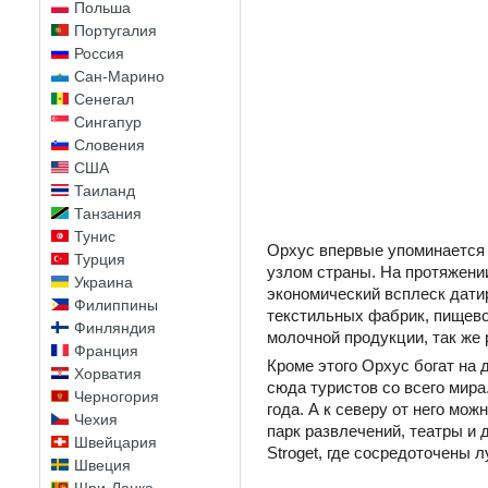
Польша
Португалия
Россия
Сан-Марино
Сенегал
Сингапур
Словения
США
Таиланд
Танзания
Тунис
Орхус впервые упоминается 
Турция
узлом страны. На протяжении
Украина
экономический всплеск дати
Филиппины
текстильных фабрик, пищево
Финляндия
молочной продукции, так же
Франция
Кроме этого Орхус богат на
Хорватия
сюда туристов со всего мира
Черногория
года. А к северу от него мо
Чехия
парк развлечений, театры и
Швейцария
Stroget, где сосредоточены
Швеция