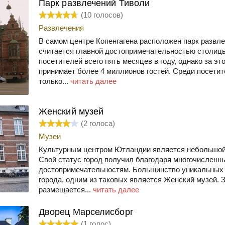
Парк развлечений Тиволи
(
10
голосов)
Развлечения
В самом центре Копенгагена расположен парк развле
считается главной достопримечательностью столицы
посетителей всего пять месяцев в году, однако за эт
принимает более 4 миллионов гостей. Среди посетит
только...
читать далее
Женский музей
(
2
голоса)
Музеи
Культурным центром Ютландии является небольшой 
Свой статус город получил благодаря многочисленн
достопримечательностям. Большинство уникальных 
города, одним из таковых является Женский музей. З
размещается...
читать далее
Дворец Марселисборг
(
1
голос)