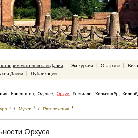
остопримечательности Дании
Экскурсии
О стране
Виз
ухня Дании
Публикации
ния
,
Копенгаген
,
Оденсе
,
Орхус
,
Роскилле
,
Хельсингёр
,
Хилерё
2
1
1
тура
/
Музеи
/
Развлечения
ьности Орхуса