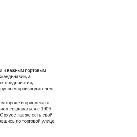
ии и важным портовым
Скандинавии, а
ых предприятий,
 крупным производителем
ом городе и привлекают
ачал создаваться с 1909
Орхусе так же есть свой
явшись по торговой улице