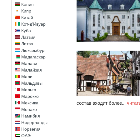
Кения
Кипр
Китай
Кот-д'Ивуар
Куба
Латвия
Литва
Люксембург
Мадагаскар
Малави
Малайзия
Мали
Мальдивы
Мальта
Марокко
состав входит более...
читат
Мексика
Монако
Намибия
Нидерланды
Норвегия
ОАЭ