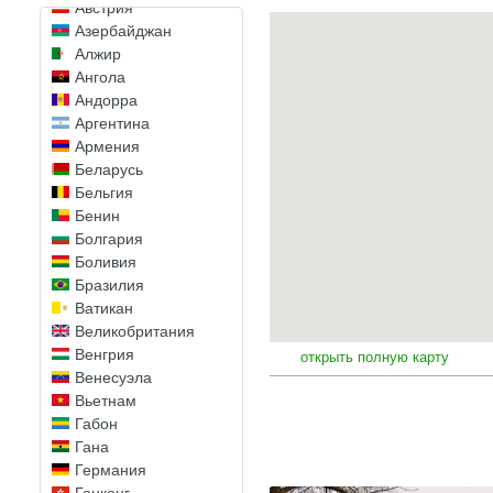
Австрия
Азербайджан
Алжир
Ангола
Андорра
Аргентина
Армения
Беларусь
Бельгия
Бенин
Болгария
Боливия
Бразилия
Ватикан
Великобритания
Венгрия
открыть полную карту
Венесуэла
Вьетнам
Габон
Гана
Германия