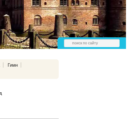
а
Гимн
д