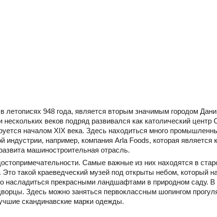
в летописях 948 года, является вторым значимым городом Дан
 нескольких веков подряд развивался как католический центр 
руется началом XIX века. Здесь находиться много промышленн
й индустрии, например, компания Arla Foods, которая является
 развита машиностроительная отрасль.
 достопримечательности. Самые важные из них находятся в стар
. Это такой краеведческий музей под открыты небом, который н
жно насладиться прекрасными ландшафтами в природном саду. В 
 дворцы. Здесь можно заняться первоклассным шопингом прогул
 лучшие скандинавские марки одежды.