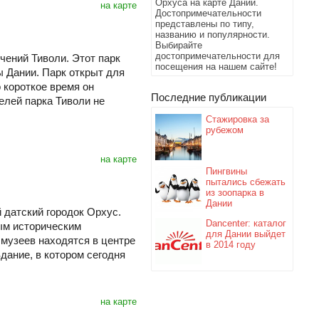
Орхуса на карте Дании.
на карте
Достопримечательности
представлены по типу,
названию и популярности.
Выбирайте
достопримечательности для
чений Тиволи. Этот парк
посещения на нашем сайте!
 Дании. Парк открыт для
о короткое время он
Последние публикации
елей парка Тиволи не
Стажировка за
рубежом
на карте
Пингвины
пытались сбежать
из зоопарка в
Дании
датский городок Орхус.
Dancenter: каталог
ым историческим
для Дании выйдет
музеев находятся в центре
в 2014 году
дание, в котором сегодня
на карте