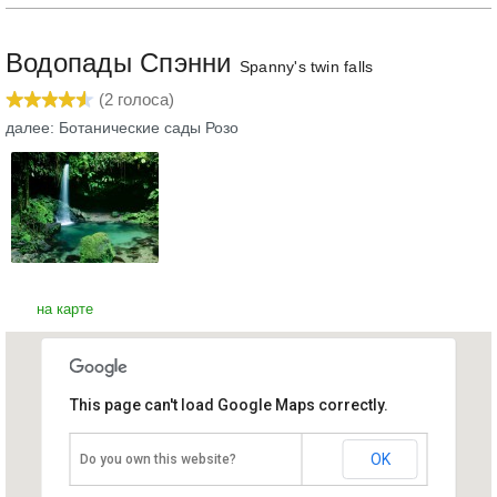
Водопады Спэнни
Spanny's twin falls
(
2
голоса)
далее: Ботанические сады Розо
на карте
This page can't load Google Maps correctly.
Водопады Спэнни
Доминика
OK
Do you own this website?