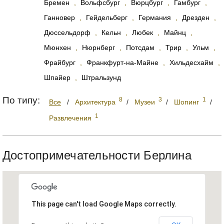
Бремен
,
Вольфсбург
,
Вюрцбург
,
Гамбург
,
Ганновер
,
Гейдельберг
,
Германия
,
Дрезден
,
Дюссельдорф
,
Кельн
,
Любек
,
Майнц
,
Мюнхен
,
Нюрнберг
,
Потсдам
,
Трир
,
Ульм
,
Фрайбург
,
Франкфурт-на-Майне
,
Хильдесхайм
,
Шпайер
,
Штральзунд
По типу:
8
3
1
Все
/
Архитектура
/
Музеи
/
Шопинг
/
1
Развлечения
Достопримечательности Берлина
This page can't load Google Maps correctly.