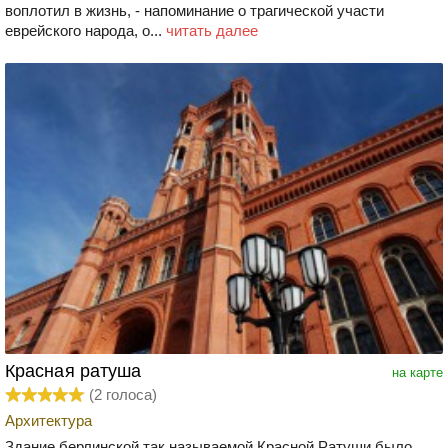
воплотил в жизнь, - напоминание о трагической участи
еврейского народа, о...
читать далее
Красная ратуша
на карте
(
2
голоса)
Архитектура
Здание берлинской так называемой Красной Ратуши было