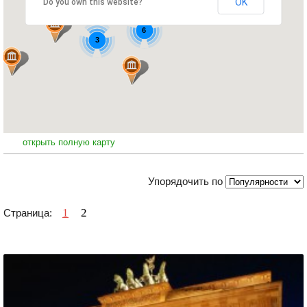
OK
Do you own this website?
6
3
открыть полную карту
Упорядочить по
1
2
Страница: