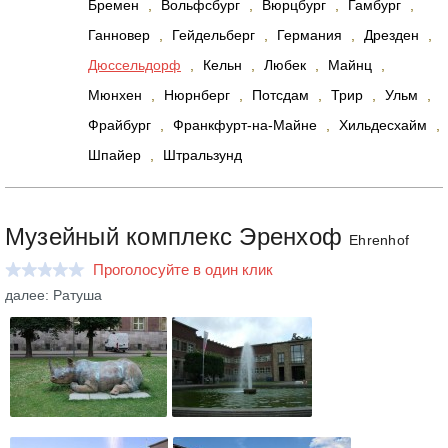
Бремен
,
Вольфсбург
,
Вюрцбург
,
Гамбург
,
Ганновер
,
Гейдельберг
,
Германия
,
Дрезден
,
Дюссельдорф
,
Кельн
,
Любек
,
Майнц
,
Мюнхен
,
Нюрнберг
,
Потсдам
,
Трир
,
Ульм
,
Фрайбург
,
Франкфурт-на-Майне
,
Хильдесхайм
,
Шпайер
,
Штральзунд
Музейный комплекс Эренхоф
Ehrenhof
Проголосуйте в один клик
далее: Ратуша