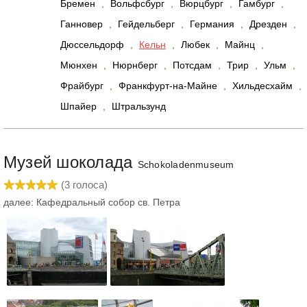
Бремен
,
Вольфсбург
,
Вюрцбург
,
Гамбург
,
Ганновер
,
Гейдельберг
,
Германия
,
Дрезден
,
Дюссельдорф
,
Кельн
,
Любек
,
Майнц
,
Мюнхен
,
Нюрнберг
,
Потсдам
,
Трир
,
Ульм
,
Фрайбург
,
Франкфурт-на-Майне
,
Хильдесхайм
,
Шпайер
,
Штральзунд
Музей шоколада
Schokoladenmuseum
(
3
голоса)
далее: Кафедральный собор св. Петра