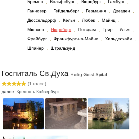
Бремен
,
Вольфсбург
,
Вюрцбург
,
Гамбург
,
Ганновер
,
Гейдельберг
,
Германия
,
Дрезден
,
Дюссельдорф
,
Кельн
,
Любек
,
Майнц
,
Мюнхен
,
Нюрнберг
,
Потсдам
,
Трир
,
Ульм
,
Фрайбург
,
Франкфурт-на-Майне
,
Хильдесхайм
,
Шпайер
,
Штральзунд
Госпиталь Св.Духа
Heilig-Geist-Spital
(
1
голос)
далее: Крепость Кайзербург