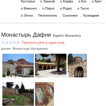
Касторья
,
о.Закинф
,
о.Корфу
,
о.Кос
,
о.Крит
,
о.Миконос
,
о.Парос
,
о.Родос
,
о.Тасос
,
о.Эгина
,
Пелопоннес
,
Салоники
,
Халкидики
Монастырь Дафни
Daphni Monastery
Проголосуйте в один клик
далее: Монастырь Кесариани