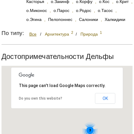
Касторья
,
о.Закинф
,
о.Корфу
,
о.Кос
,
о.Крит
,
о.Миконос
,
о.Парос
,
о.Родос
,
о.Тасос
,
о.Эгина
,
Пелопоннес
,
Салоники
,
Халкидики
По типу:
2
1
Все
/
Архитектура
/
Природа
Достопримечательности Дельфы
This page can't load Google Maps correctly.
OK
Do you own this website?
3