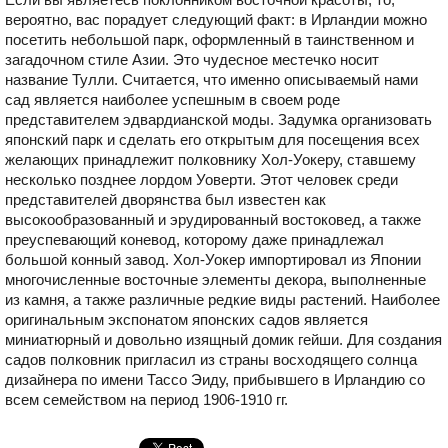
вероятно, вас порадует следующий факт: в Ирландии можно
посетить небольшой парк, оформленный в таинственном и
загадочном стиле Азии. Это чудесное местечко носит
название Тулли. Считается, что именно описываемый нами
сад является наиболее успешным в своем роде
представителем эдвардианской моды. Задумка организовать
японский парк и сделать его открытым для посещения всех
желающих принадлежит полковнику Хол-Уокеру, ставшему
несколько позднее лордом Уоверти. Этот человек среди
представителей дворянства был известен как
высокообразованный и эрудированный востоковед, а также
преуспевающий коневод, которому даже принадлежал
большой конный завод. Хол-Уокер импортировал из Японии
многочисленные восточные элементы декора, выполненные
из камня, а также различные редкие виды растений. Наиболее
оригинальным экспонатом японских садов является
миниатюрный и довольно изящный домик гейши. Для создания
садов полковник пригласил из страны восходящего солнца
дизайнера по имени Тассо Эиду, прибывшего в Ирландию со
всем семейством на период 1906-1910 гг.