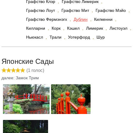
Графство Клэр
,
Графство Лимерик
,
Графство Лоут
,
Графство Мит
,
Графство Мэйо
,
Графство Фермэнэгх
,
Дублин
,
Килкенни
,
Килларни
,
Корк
,
Кэшел
,
Лимерик
,
Листоуэл
,
Ньюкасл
,
Трали
,
Уотерфорд
,
Шур
Японские Сады
(
1
голос)
далее: Замок Трим