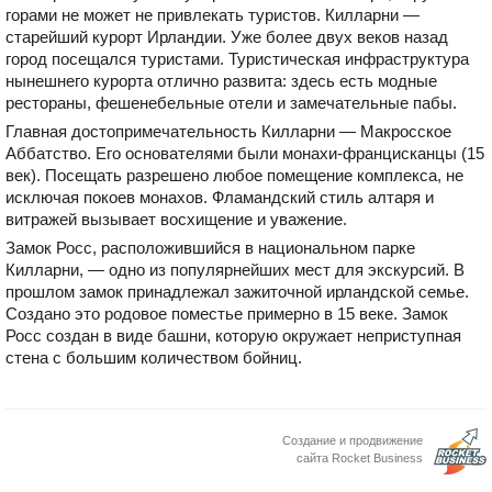
горами не может не привлекать туристов. Килларни —
старейший курорт Ирландии. Уже более двух веков назад
город посещался туристами. Туристическая инфраструктура
нынешнего курорта отлично развита: здесь есть модные
рестораны, фешенебельные отели и замечательные пабы.
Главная достопримечательность Килларни — Макросское
Аббатство. Его основателями были монахи-францисканцы (15
век). Посещать разрешено любое помещение комплекса, не
исключая покоев монахов. Фламандский стиль алтаря и
витражей вызывает восхищение и уважение.
Замок Росс, расположившийся в национальном парке
Килларни, — одно из популярнейших мест для экскурсий. В
прошлом замок принадлежал зажиточной ирландской семье.
Создано это родовое поместье примерно в 15 веке. Замок
Росс создан в виде башни, которую окружает неприступная
стена с большим количеством бойниц.
Создание и продвижение
сайта Rocket Business