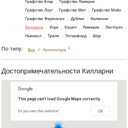
Графство Клэр
,
Графство Лимерик
,
Графство Лоут
,
Графство Мит
,
Графство Мэйо
,
Графство Фермэнэгх
,
Дублин
,
Килкенни
,
Килларни
,
Корк
,
Кэшел
,
Лимерик
,
Листоуэл
,
Ньюкасл
,
Трали
,
Уотерфорд
,
Шур
По типу:
3
Все
/
Архитектура
Достопримечательности Килларни
This page can't load Google Maps correctly.
OK
Do you own this website?