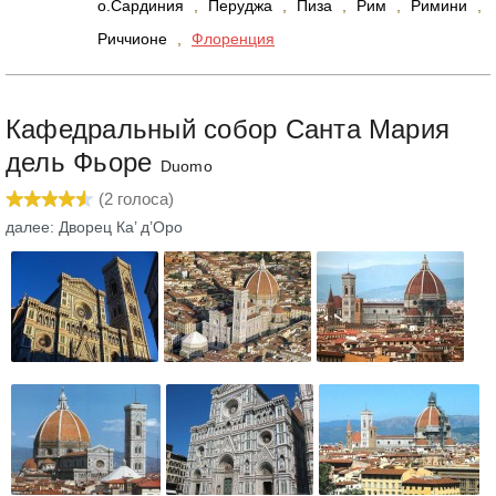
о.Сардиния
,
Перуджа
,
Пиза
,
Рим
,
Римини
,
Риччионе
,
Флоренция
Кафедральный собор Санта Мария
дель Фьоре
Duomo
(
2
голоса)
далее: Дворец Ка’ д’Оро