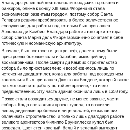
Благодаря успешной деятельности городских торговцев и
банкиров, ближе к концу XIII века Флоренция стала
экономически развитым городом, поэтому собор Санта
Репарата решили преобразовать в более величественное
сооружение, для работы над которым был приглашен
Арнольфо ди Камбио. Благодаря работе этого архитектора
собор Санта Мария дель Фьоре гармонично сочетает в себе
готическую и норманнскую архитектуру.
Вначале, был построен в центре неф, далее к нему были
пристроены боковые залы и барабан, имеющий вид
восьмигранника. После смерти ди Камбио строительство
собора было приостановлено и возобновилось лишь по
истечении двадцати лет, когда для работы над возведением
колокольни был приглашен Джотто ди Бондоне, который также
не смог окончить работу по той же причине, что и его
предшественник. Эту часть здания окончили лишь в 1359 году.
Позже стали возводиться другие, не менее важные, части
собора. Когда составляли проект купола, то возникли
непредвиденные проблемы в лице властей, не желавших
оплачивать строительство, и только лишь длагодаря работе
великого архитектора Филиппо Брунеллески купол был
возведен. Цвет стен красный, белый и зеленый выглядят