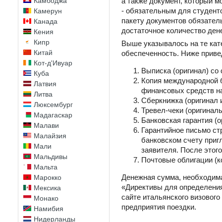
Камбоджа
а также документ, который 
- обязательным для студенто
Камерун
пакету документов обязатель
Канада
достаточное количество ден
Кения
Кипр
Выше указывалось на те кат
Китай
обеспеченность. Ниже приве
Кот-д'Ивуар
Выписка (оригинал) со 
Куба
Копия международной ба
Латвия
финансовых средств на
Литва
Сберкнижка (оригинал и
Люксембург
Тревел-чеки (оригиналы
Мадагаскар
Банковская гарантия (о
Малави
Гарантийное письмо ст
Малайзия
банковском счету приг
Мали
заявителя. После этог
Мальдивы
Почтовые облигации (к
Мальта
Денежная сумма, необходима
Марокко
«Директивы для определения
Мексика
сайте итальянского визовог
Монако
предприятия поездки.
Намибия
Нидерланды