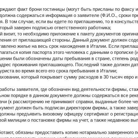
рждают факт брони гостиницы (могут быть присланы по факсу и
должна содержаться информация о заявителе (Ф.И.О., сроки пр
я. В том случае, если вы едете по приглашению, то в консульс
оторый заверен подписью ответственного работника;
й визит, то необходимо приложение к пакету документов оригин
ления от приглашающей стороны. Данный документ должен сод
тавлено жилье на весь срок нахождения в Италии. Если пригл
лагаться копия паспорта этого человека с данными о прописке (
шении были обозначены даты пребывания в стране, степень род
 адрес проживания приглашающего. Последний также должен дать
уриста во время всего его срока пребывания в Италии;
аховании, который покрывает сумму расходов в 30 тысяч евро и
а работы заявителя, где обозначен вид деятельности фирмы, стаж
ьном порядке в данном документе должны содержаться все рек
дачи (к рассмотрению не принимают справки, выданные более че
окумент должен быть подписан директором фирмы, а также заве
должны предъявить визовому офицеру сертификат о регистраци
овой милиции о постановке фирмы на учет, а также недавнюю вып
ботают, обязаны предоставить копию нотариально заверенного п