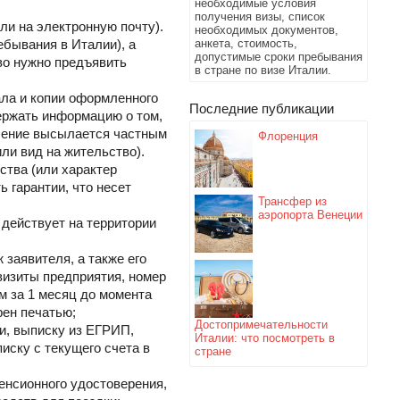
необходимые условия
получения визы, список
ли на электронную почту).
необходимых документов,
ебывания в Италии), а
анкета, стоимость,
допустимые сроки пребывания
тво нужно предъявить
в стране по визе Италии.
ала и копии оформленного
Последние публикации
ержать информацию о том,
ашение высылается частным
Флоренция
или вид на жительство).
ства (или характер
 гарантии, что несет
Трансфер из
аэропорта Венеции
 действует на территории
 заявителя, а также его
визиты предприятия, номер
м за 1 месяц до момента
рен печатью;
Достопримечательности
и, выписку из ЕГРИП,
Италии: что посмотреть в
иску с текущего счета в
стране
енсионного удостоверения,