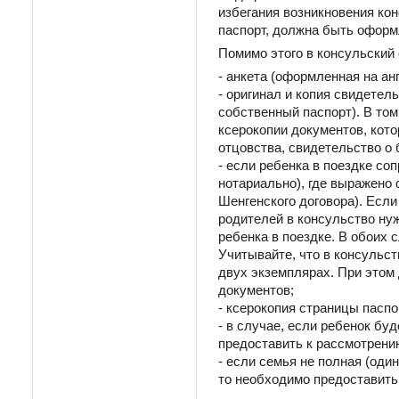
избегания возникновения ко
паспорт, должна быть оформ
Помимо этого в консульский
- анкета (оформленная на а
- оригинал и копия свидетел
собственный паспорт). В том
ксерокопии документов, кот
отцовства, свидетельство о 
- если ребенка в поездке с
нотариально), где выражено
Шенгенского договора). Если
родителей в консульство ну
ребенка в поездке. В обоих 
Учитывайте, что в консульст
двух экземплярах. При этом
документов;
- ксерокопия страницы паспо
- в случае, если ребенок бу
предоставить к рассмотрени
- если семья не полная (оди
то необходимо предоставить