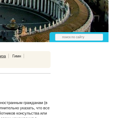
иза
Гимн
 иностранным гражданам (в
нительно указать, что все
ботников консульства или