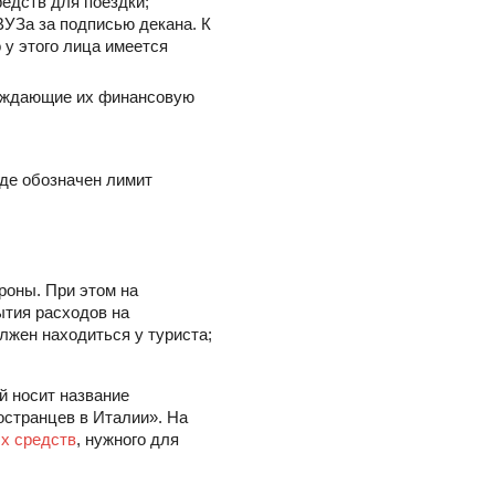
едств для поездки;
ВУЗа за подписью декана. К
 у этого лица имеется
ерждающие их финансовую
где обозначен лимит
роны. При этом на
ытия расходов на
лжен находиться у туриста;
й носит название
странцев в Италии». На
х средств
, нужного для