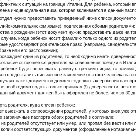
нфликтных ситуаций на границе Италии. Для ребенка, который в
лена индивидуальная виза, которая вклеивается в данный паспо
 отдел нужно предоставить приведенный ниже список документо
нглийском/итальянском языке), подписанная обоими родителями;
ьства о рождении (этот документ нужно предоставить даже на то
 случае, когда ребенок носит фамилию только одного из родите
орые удостоверяют родительское право (например, свидетельст
браке или его расторжении);
опровождает один из родителей, то необходимо иметь доверенно
 согласие остающегося родителя на совершение поездки в Итали
 ребенок будет пересекать границу с третьим лицом, то помимо
жно предоставить письменное заявление от этого человека на с
случаях пакет документов должен содержать ксерокопии паспорт
во необходимо подать только оригинал (!) доверенности, поэто
 данный документ должен быть оформлен не более, чем за 30 д
рта родителя, куда списан ребенок;
дет выезжать в сопровождении родителей, у которых виза уже о
ю заграничные паспорта обоих родителей в оригинале;
н из родителей отсутствует или умер, или пропал без вести или
 копии соответствующих документов (оформленные нотариально