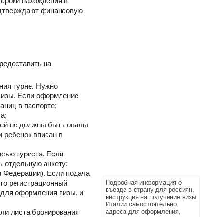
 сроки нахождения в
подтверждают финансовую
предоставить на
ния турне. Нужно
 визы. Если оформление
аниц в паспорте;
а;
ней не должны быть овалы
и ребенок вписан в
исью туриста. Если
ь отдельную анкету;
ой Федерации). Если подача
 то регистрационный
Подробная информация о
въезде в страну для россиян,
 для оформления визы, и
инструкция на получение визы
Италии самостоятельно:
или листа бронирования
адреса для оформления,