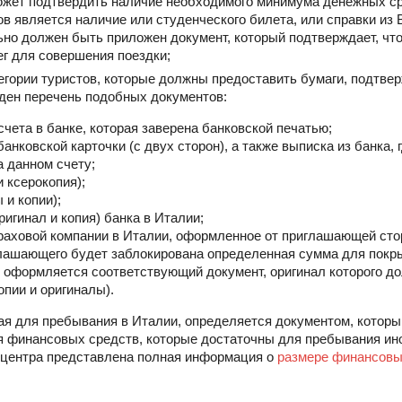
может подтвердить наличие необходимого минимума денежных ср
в является наличие или студенческого билета, или справки из 
но должен быть приложен документ, который подтверждает, что
ег для совершения поездки;
егории туристов, которые должны предоставить бумаги, подтв
ден перечень подобных документов:
счета в банке, которая заверена банковской печатью;
нковской карточки (с двух сторон), а также выписка из банка, 
 данном счету;
 ксерокопия);
 и копии);
ригинал и копия) банка в Италии;
раховой компании в Италии, оформленное от приглашающей сто
лашающего будет заблокирована определенная сумма для покр
о оформляется соответствующий документ, оригинал которого до
опии и оригиналы).
я для пребывания в Италии, определяется документом, которы
 финансовых средств, которые достаточны для пребывания ино
о центра представлена полная информация о
размере финансовы