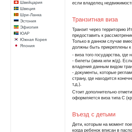
Швейцария
если владелец недвижимости
Швеция
Шри-Ланка
Транзитная виза
Эстония
Эфиопия
Транзит через территорию И
ЮАР
предоставить к рассмотрению
Южная Корея
Только в данном случае вме
Япония
должны быть прикреплены к 
- виза того государства, где
- билеты (авиа или ж/д). Ес
владения данным видом тран
- документы, которые регла
страну, где находится конеч
т.д.).
Стоит дополнительно отметит
оформляется виза типа С (кр
Въезд с детьми
Дети, которым на момент пое
когда ребенок вписан в пасп