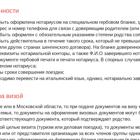
нности
ыть оформлена нотариусом на специальном гербовом бланке, г
рес и номер телефона для связи с доверяющим родителем (или
 быть оформлен с обязательным указанием степени родства со
ыть действительна в течение такого срока, который не превышае
или других странах шенгенского договора). На бланке доверенн
еквизиты нотариальной конторы, а также Ф.И.О заверившего н
окументе гербовой печати и печати нотариуса. В спорных случа
ензии нотариуса;
ы сроки совершения поездки;
одимо перевести на итальянский язык, однако, нотариально зав
а визой
е или в Московской области, то при подаче документов на визу
 семья, то документы на оформление визовых документов могут
ответствующего документа, который подтверждает родство.
ной целью визита (туризм или деловая поездка), то документы м
и или от представителя организации за всех членов группы одн
письмо, оформленное на фирменном бланке организации (в пис