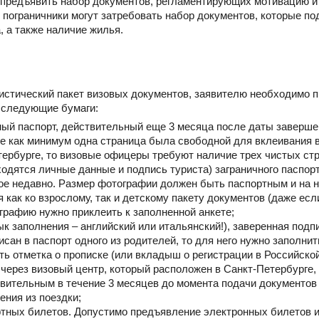
предъявить набор документов, регламентирующих мотивацию и
х пограничники могут затребовать набор документов, которые 
, а также наличие жилья.
ристический пакет визовых документов, заявителю необходимо 
 следующие бумаги:
ный паспорт, действительный еще 3 месяца после даты заверше
те как минимум одна страница была свободной для вклеивания
тербурге, то визовые офицеры требуют наличие трех чистых стр
аходятся личные данные и подпись туриста) заграничного паспорт
ное недавно. Размер фотографии должен быть паспортным и на 
я как ко взрослому, так и детскому пакету документов (даже есл
графию нужно приклеить к заполненной анкете;
ык заполнения – английский или итальянский!), заверенная подп
ан в паспорт одного из родителей, то для него нужно заполнит
есть отметка о прописке (или вкладыш о регистрации в Российск
через визовый центр, который расположен в Санкт-Петербурге,
ительным в течение 3 месяцев до момента подачи документов
ения из поездки;
ортных билетов. Допустимо предъявление электронных билетов 