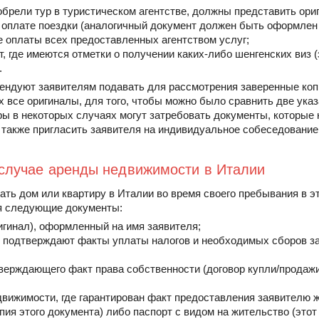
обрели тур в туристическом агентстве, должны представить ори
 оплате поездки (аналогичный документ должен быть оформлен и
е оплаты всех предоставленных агентством услуг;
т, где имеются отметки о получении каких-либо шенгенских виз (
.
ендуют заявителям подавать для рассмотрения заверенные копи
х все оригиналы, для того, чтобы можно было сравнить две ука
ы в некоторых случаях могут затребовать документы, которые 
 также пригласить заявителя на индивидуальное собеседование
случае аренды недвижимости в Италии
ть дом или квартиру в Италии во время своего пребывания в эт
я следующие документы:
ригинал), оформленный на имя заявителя;
ые подтверждают факты уплаты налогов и необходимых сборов за
верждающего факт права собственности (договор купли/продажи,
движимости, где гарантирован факт предоставления заявителю ж
пия этого документа) либо паспорт с видом на жительство (это