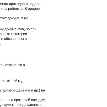
гинал приходного ордера,
 на ребенка). В ордере
этот документ не
и документов, но при
занные категории
не обозначены в
.
ой стране, то в
 истекший год
 договор дарения и др.) на
илья на срок всей поездки;
т документ представляется,