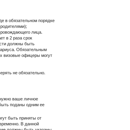
де в обязательном порядке
 родителями);
провождающего лица.
т в 2 раза срок
ости должны быть
отариуса. Обязательным
ях визовые офицеры могут
ерять не обязательно.
 нужно ваше личное
 быть поданы одним ее
огут быть приняты от
овременно. В данной
ьме должны быть указаны