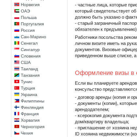
Норвегия
- частные лица, которые при
который свидетельствует об
ОАЭ
должно быть указано о факт
Польша
- старый заграничный паспор
Португалия
обязателен к предъявлению)
Россия
Сан-Марино
Работники посольства реком
Сенегал
личном визите иметь на рука
документов. Визовые офицер
Сингапур
приведенном выше списке, а
Словения
США
Таиланд
Оформление визы в 
Танзания
Тунис
Если вы планируете арендова
Турция
консульство представляютс
Украина
- договор аренды (копия и о
Филиппины
- документы (копии), котор
Финляндия
арендодателем;
Франция
- ксерокопия документа подт
Хорватия
дом/квартиру владельца;
Черногория
- приглашение от хозяина не
Чехия
ID хозяина недвижимости (ко