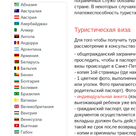
пограничных служб обязаны 
Абхазия
стране. В некоторых случая
Австралия
платежеспособность туриста
Австрия
Азербайджан
Туристическая виза
Алжир
Ангола
Для того чтобы получить ту
Андорра
рассмотрение в консульство
Аргентина
- общегражданский загранич
Армения
проследить, чтобы в паспор
Беларусь
визы происходит в Санкт-Пе
Бельгия
- копия 1ой страницы (где н
Бенин
- 1 цветное фото, выполнен
Болгария
или уголки. Фото прилагаютс
Боливия
родительский паспорт). Фото
Бразилия
-
индивидуальная анкета
(яз
Ватикан
выезжающий ребенок уже впис
Великобритания
- гражданский паспорт, где 
Венгрия
документов осуществляется 
Венесуэла
вкладыш должен быть действ
Вьетнам
такой же срок после возвращ
Габон
- копии и оригиналы трансп