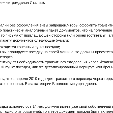
 – не гражданин Италии).
талии без оформления визы запрещен.Чтобы оформить транзитн
 практически аналогичный пакет документов, что на получение
сто письма от приглашающей стороны (или брони гостиницы), а
пакету документов следующие бумаги:
 находится конечный пункт поездки;
ли вы планируете поездку на своей машине, то должны присутст
спорта;
ментируют необходимость транзитного следования через Италию 
ный пункт поездки, или же детализированный маршрут, или бронь
ь, что с апреля 2010 года для транзитного переезда через тер
аткосрочная). Виза категории В полностью упразднена.
здки исполнилось 14 лет, должны иметь уже свой собственный п
орт одного из родителей, то в этот документ должна быть вклее