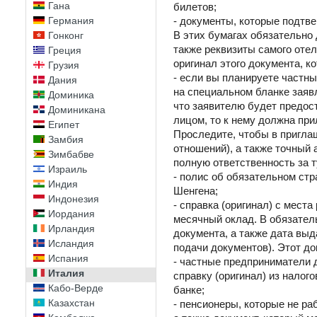
Гана
билетов;
Германия
- документы, которые подтве
В этих бумагах обязательно 
Гонконг
также реквизиты самого отел
Греция
оригинал этого документа, к
Грузия
- если вы планируете частны
Дания
на специальном бланке заяв
Доминика
что заявителю будет предос
Доминикана
лицом, то к нему должна при
Египет
Проследите, чтобы в пригла
Замбия
отношений), а также точный
Зимбабве
полную ответственность за т
Израиль
- полис об обязательном стр
Индия
Шенгена;
Индонезия
- справка (оригинал) с мест
Иордания
месячный оклад. В обязател
Ирландия
документа, а также дата вы
Исландия
подачи документов). Этот д
Испания
- частные предприниматели 
Италия
справку (оригинал) из налог
Кабо-Верде
банке;
Казахстан
- пенсионеры, которые не ра