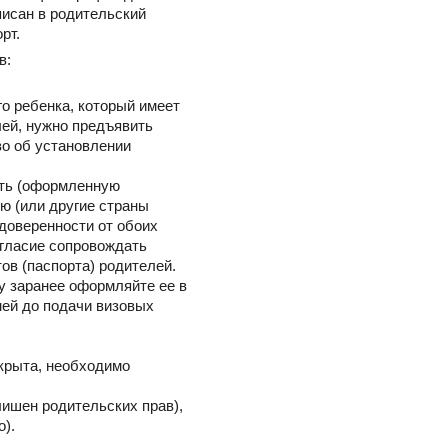
писан в родительский
рт.
в:
го ребенка, который имеет
лей, нужно предъявить
во об установлении
сть (оформленную
ю (или другие страны
 доверенности от обоих
огласие сопровождать
ов (паспорта) родителей.
му заранее оформляйте ее в
ней до подачи визовых
ткрыта, необходимо
 лишен родительских прав),
).