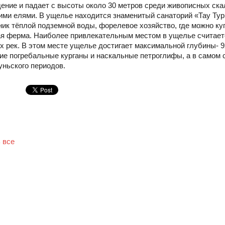
ение и падает с высоты около 30 метров среди живописных ска
ми елями. В ущелье находится знаменитый санаторий «Тау Тург
ник тёплой подземной воды, форелевое хозяйство, где можно 
ая ферма. Наиболее привлекательным местом в ущелье считаетс
х рек. В этом месте ущелье достигает максимальной глубины- 9
ие погребальные курганы и наскальные петроглифы, а в самом
уньского периодов.
 все