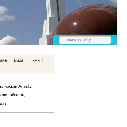
ране
Виза
Гимн
или́йский Алата́у
,
ская область
,
асть