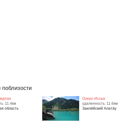
 поблизости
курган
Озеро Иссык
ь: 11.4км
удаленность: 11.6км
ая область
Заили́йский Алата́у