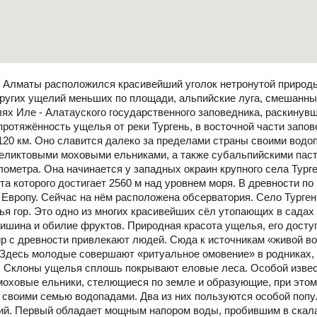
т Алматы расположился красивейший уголок нетронутой природы
ругих ущелий меньших по площади, альпийские луга, смешанные
ях Иле - Алатауского государственного заповедника, раскинувш
ротяжённость ущелья от реки Тургень, в восточной части запов
 120 км. Оно славится далеко за пределами страны своими вод
еликтовыми моховыми ельниками, а также субальпийскими пас
илометра. Она начинается у западных окраин крупного села Тург
та которого достигает 2560 м над уровнем моря. В древности п
 Европу. Сейчас на нём расположена обсерватория. Село Турге
жья гор. Это одно из многих красивейших сёл утопающих в садах
тишина и обилие фруктов. Природная красота ущелья, его досту
р с древности привлекают людей. Сюда к источникам «живой в
 Здесь молодые совершают «ритуальное омовение» в родниках,
. Склоны ущелья сплошь покрывают еловые леса. Особой изве
моховые ельники, стелющиеся по земле и образующие, при этом
своими семью водопадами. Два из них пользуются особой попу
ий. Первый обладает мощным напором воды, пробившим в скала