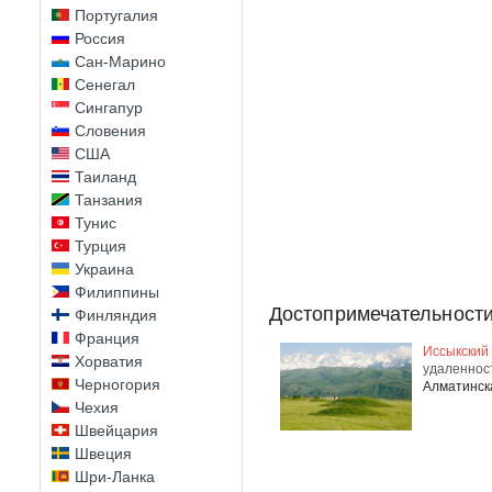
Португалия
Россия
Сан-Марино
Сенегал
Сингапур
Словения
США
Таиланд
Танзания
Тунис
Турция
Украина
Филиппины
Достопримечательности
Финляндия
Франция
Иссыкский 
Хорватия
удаленност
Черногория
Алматинск
Чехия
Швейцария
Швеция
Шри-Ланка