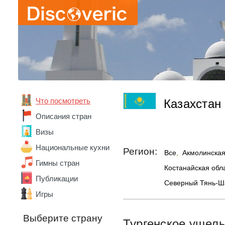
Что посмотреть
Казахстан
Описания стран
Визы
Национальные кухни
Регион:
Все
,
Акмолинская
Гимны стран
Костанайская обл
Публикации
Северный Тянь-Ш
Игры
Абхазия
Австралия
Выберите страну
Тургенское ущел
Австрия