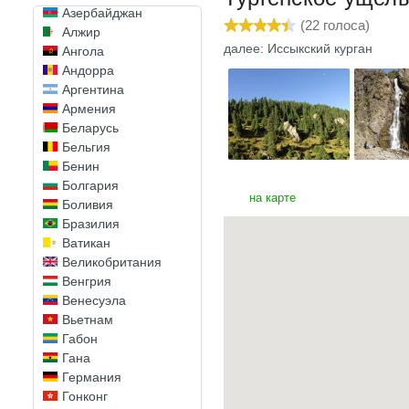
Азербайджан
(
22
голоса)
Алжир
далее: Иссыкский курган
Ангола
Андорра
Аргентина
Армения
Беларусь
Бельгия
Бенин
Болгария
на карте
Боливия
Бразилия
Ватикан
Великобритания
Венгрия
Венесуэла
Вьетнам
Габон
Гана
Германия
Гонконг