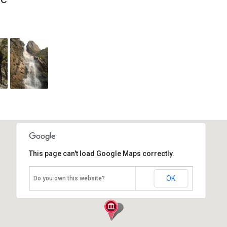
This page can't load Google Maps correctly.
Тургенское ущелье
OK
Do you own this website?
Казахстан, Алматинская
область