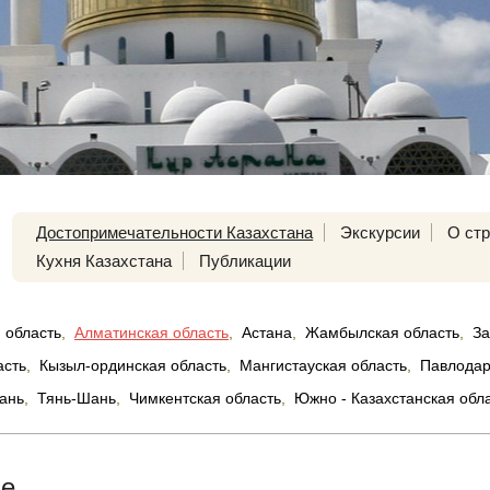
Достопримечательности Казахстана
Экскурсии
О ст
Кухня Казахстана
Публикации
 область
,
Алматинская область
,
Астана
,
Жамбылская область
,
За
асть
,
Кызыл-ординская область
,
Мангистауская область
,
Павлодар
ань
,
Тянь-Шань
,
Чимкентская область
,
Южно - Казахстанская обл
ье