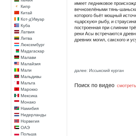
Кения
имеет ледниковое происхожд
Кипр
вечнозелёными тянь-шаньски
Китай
которого бьёт мощный источ
Кот-д'Ивуар
«царскую» рыбу, и страусин
Куба
построенная при слиянии трё
Латвия
реки Асы встречаются древн
Литва
древних могил, сакского и ус
Люксембург
Мадагаскар
Малави
Малайзия
Мали
далее: Иссыкский курган
Мальдивы
Мальта
Поиск по видео
смотреть
Марокко
Мексика
Монако
Намибия
Нидерланды
Норвегия
ОАЭ
Польша