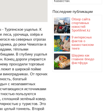
Казахстан.
Последние публикации
Обзор сайта
спортивных
новостей:
 - Тургенское ущелье. К
Sportilinet.kz
 леса, урочища, озёра и
9 интересных
егося на северных отрогах
фактов о
едника, до реки Чемолган в
казахстанском
тенге
опадами, тёплыми
тбищами. В глубину ущелья
Шаурма как
ен. Конец дороги упирается
главное блюдо
фастфуда
о нему проходили торговые
н лежит в широкой пойме
 и виноградниках. От прочих
пность, богатый
оды» с незапамятных
 считающихся источниками
стностью пользуются
, сплошной зелёный ковер.
лярностью у туристов. Это
х целый тоннель. Второй