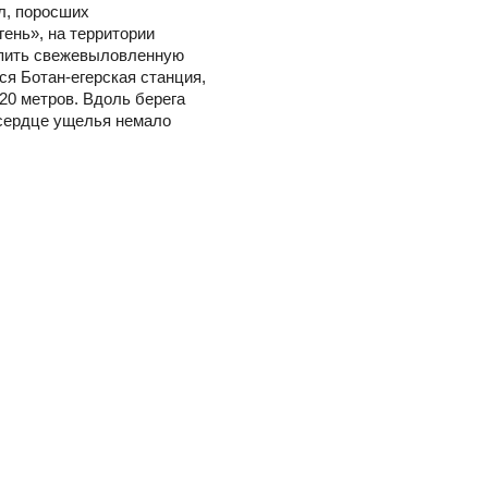
л, поросших
ень», на территории
купить свежевыловленную
я Ботан-егерская станция,
20 метров. Вдоль берега
 сердце ущелья немало