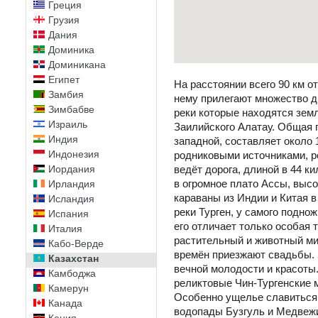
Греция
Грузия
Дания
Доминика
Доминикана
Египет
На расстоянии всего 90 км о
Замбия
нему прилегают множество д
Зимбабве
реки которые находятся земл
Израиль
Заилийского Алатау. Общая п
Индия
западной, составляет около
Индонезия
родниковыми источниками, р
Иордания
ведёт дорога, длиной в 44 к
в огромное плато Ассы, высо
Ирландия
караваны из Индии и Китая в
Исландия
реки Турген, у самого подно
Испания
его отличает только особая 
Италия
растительный и животный ми
Кабо-Верде
времён приезжают свадьбы.
Казахстан
вечной молодости и красоты
Камбоджа
реликтовые Чин-Тургенские 
Камерун
Особенно ущелье славиться 
Канада
водопады Бузгуль и Медвеж