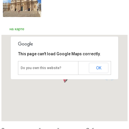
на карте
This page can't load Google Maps correctly.
Кафедральный Собор Св.
2
Николая
Монако, Монте-Карло
OK
Do you own this website?
3