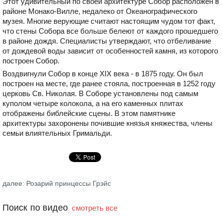
Этот удивительный по своей архитектуре Собор расположен в
районе Монако-Вилле, недалеко от Океанографического
музея. Многие верующие считают настоящим чудом тот факт,
что стены Собора все больше белеют от каждого прошедшего
в районе дождя. Специалисты утверждают, что отбеливание
от дождевой воды зависит от особенностей камня, из которого
построен Собор.
Воздвигнули Собор в конце XIX века - в 1875 году. Он был
построен на месте, где ранее стояла, построенная в 1252 году
церковь Св. Николая. В Соборе установлены под самым
куполом четыре колокола, а на его каменных плитах
отображены библейские сцены. В этом памятнике
архитектуры захоронены почившие князья княжества, члены
семьи влиятельных Гримальди.
далее: Розарий принцессы Грэйс
Поиск по видео
смотреть все